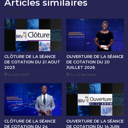
Articles similaires
T
S
I
É
O
A
N
N
D
C
U
E
3
D
0
E
O
C
C
O
CLÔTURE DE LA SÉANCE
OUVERTURE DE LA SÉANCE
T
T
DE COTATION DU 21 AOUT
DE COTATION DU 20
O
2023
JUILLET 2026
A
B
T
21 août 2023
il y a 3 semaines
R
I
E
O
2
N
0
D
2
U
5
3
1
CLÔTURE DE LA SÉANCE
OUVERTURE DE LA SÉANCE
O
DE COTATION DU 24
DE COTATION DU 14 JUIN
C