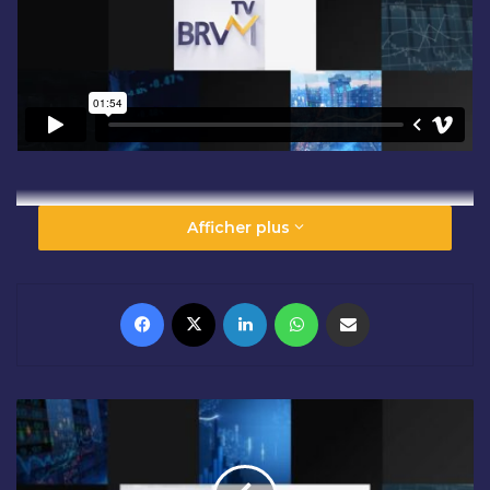
Afficher plus
Facebook
X
Linkedin
WhatsApp
Partager par email
O
U
V
E