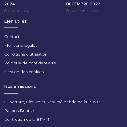
2024
DÉCEMBRE 2022
V
19 août 2024
2 décembre 2022
E
M
Lien utiles
B
R
E
Contact
2
Mentions légales
0
2
Conditions d’utilisation
5
Politique de confidentialité
Gestion des cookies
Nos émissions
Ouverture, Clôture et Résumé hebdo de la BRVM
Parlons Bourse
L’entretien de la BRVM