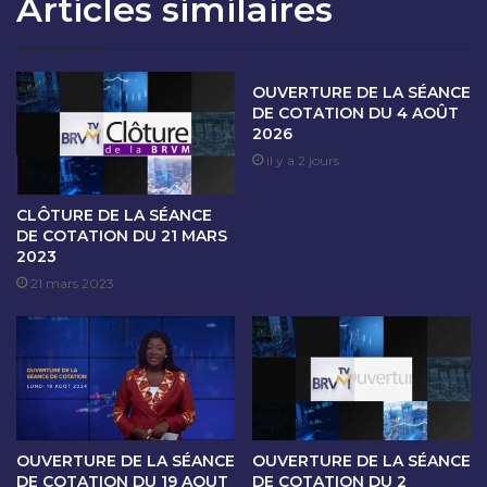
Articles similaires
T
S
I
É
O
A
N
N
OUVERTURE DE LA SÉANCE
D
C
DE COTATION DU 4 AOÛT
U
E
2026
2
D
il y a 2 jours
7
E
N
C
O
O
CLÔTURE DE LA SÉANCE
V
T
DE COTATION DU 21 MARS
E
2023
A
M
T
21 mars 2023
B
I
R
O
E
N
2
D
0
U
2
2
5
8
OUVERTURE DE LA SÉANCE
OUVERTURE DE LA SÉANCE
N
DE COTATION DU 19 AOUT
DE COTATION DU 2
O