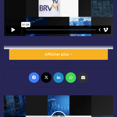
Afficher plus
Facebook
X
Linkedin
WhatsApp
Partager par email
O
U
V
E