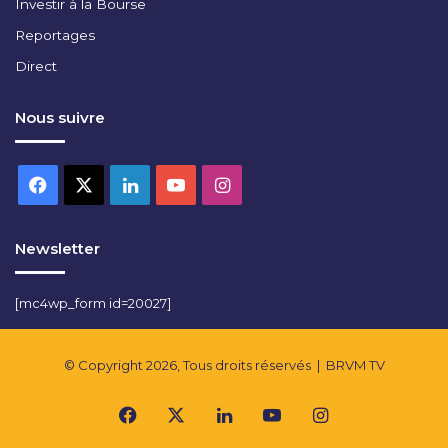
Investir à la Bourse
Reportages
Direct
Nous suivre
Facebook
X
Linkedin
YouTube
Instagram
Newsletter
[mc4wp_form id=20027]
© Copyright 2026, Tous droits réservés |
BRVM TV
Facebook
X
Linkedin
YouTube
Instagram