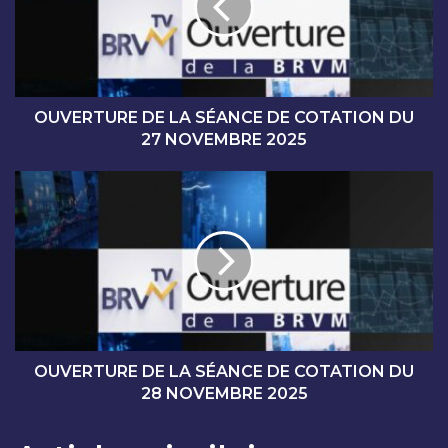
R
T
U
R
E
D
OUVERTURE DE LA SÉANCE DE COTATION DU
E
27 NOVEMBRE 2025
L
A
O
S
U
É
V
A
E
N
R
C
T
E
U
D
R
E
E
C
D
OUVERTURE DE LA SÉANCE DE COTATION DU
O
E
28 NOVEMBRE 2025
T
L
A
A