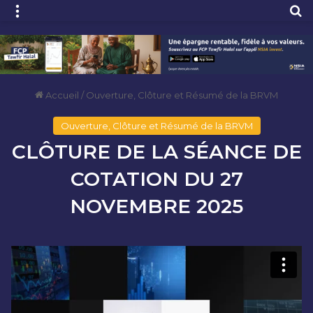
Menu
R
Accueil
/
Ouverture, Clôture et Résumé de la BRVM
Ouverture, Clôture et Résumé de la BRVM
CLÔTURE DE LA SÉANCE DE
COTATION DU 27
NOVEMBRE 2025