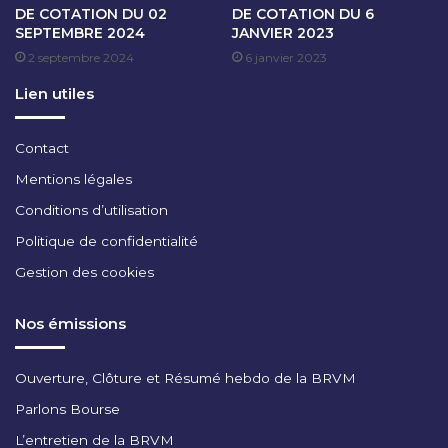
DE COTATION DU 02
DE COTATION DU 6
B
SEPTEMBRE 2024
JANVIER 2023
R
2 septembre 2024
6 janvier 2023
E
2
Lien utiles
0
2
5
Contact
Mentions légales
Conditions d’utilisation
Politique de confidentialité
Gestion des cookies
Nos émissions
Ouverture, Clôture et Résumé hebdo de la BRVM
Parlons Bourse
L’entretien de la BRVM