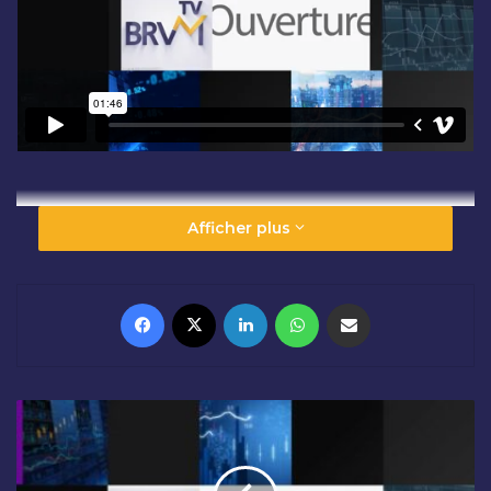
Afficher plus
Facebook
X
Linkedin
WhatsApp
Partager par email
C
L
Ô
T