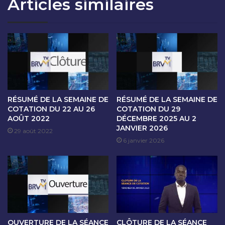
Articles similaires
O
A
N
N
D
C
U
E
2
D
9
E
O
C
C
O
T
T
O
A
RÉSUMÉ DE LA SEMAINE DE
RÉSUMÉ DE LA SEMAINE DE
B
T
COTATION DU 22 AU 26
COTATION DU 29
R
AOÛT 2022
DÉCEMBRE 2025 AU 2
I
JANVIER 2026
E
O
29 août 2022
2
N
6 janvier 2026
0
D
2
U
5
3
0
O
C
T
OUVERTURE DE LA SÉANCE
CLÔTURE DE LA SÉANCE
O