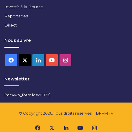
Investir à la Bourse
Reportages
Direct
Nous suivre
Facebook
X
Linkedin
YouTube
Instagram
Newsletter
[mc4wp_form id=20027]
© Copyright 2026, Tous droits réservés |
BRVM TV
Facebook
X
Linkedin
YouTube
Instagram