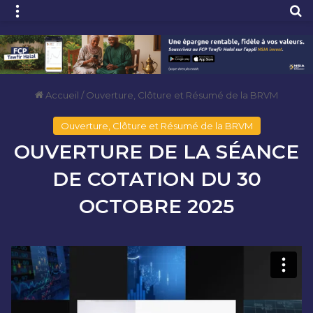
Menu
R
Accueil
/
Ouverture, Clôture et Résumé de la BRVM
Ouverture, Clôture et Résumé de la BRVM
OUVERTURE DE LA SÉANCE
DE COTATION DU 30
OCTOBRE 2025