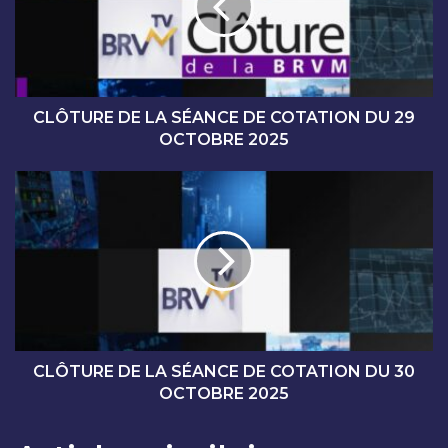
U
R
E
D
E
L
CLÔTURE DE LA SÉANCE DE COTATION DU 29
A
OCTOBRE 2025
S
É
C
A
L
N
Ô
C
T
E
U
D
R
E
E
C
D
O
E
T
L
CLÔTURE DE LA SÉANCE DE COTATION DU 30
A
A
OCTOBRE 2025
T
S
I
É