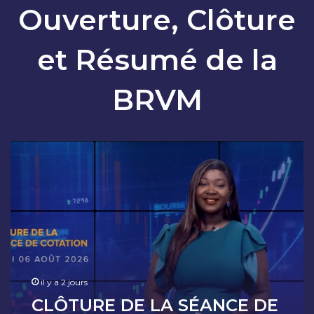
Ouverture, Clôture
et Résumé de la
BRVM
C
L
Ô
T
U
R
E
D
E
L
il y a 2 jours
A
CLÔTURE DE LA SÉANCE DE
S