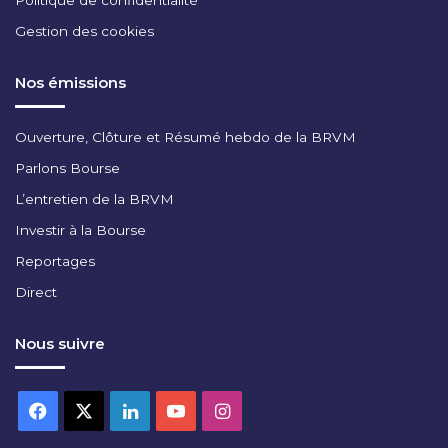
Politique de confidentialité
U
Gestion des cookies
I
L
L
Nos émissions
E
T
Ouverture, Clôture et Résumé hebdo de la BRVM
2
0
Parlons Bourse
2
L’entretien de la BRVM
6
Investir à la Bourse
Reportages
Direct
Nous suivre
Facebook
X
Linkedin
YouTube
Instagram