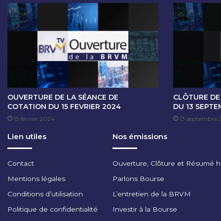
V
E
C
M
.
B
A
D
A
N
OUVERTURE DE LA SÉANCE DE
CLÔTURE DE
A
COTATION DU 15 FEVRIER 2024
DU 13 SEPTE
M
15 février 2024
13 septembre 
P
Lien utiles
Nos émissions
A
T
O
Contact
Ouverture, Clôture et Résumé 
K
I
Mentions légales
Parlons Bourse
,
Conditions d’utilisation
L’entretien de la BRVM
P
R
Politique de confidentialité
Investir à la Bourse
E