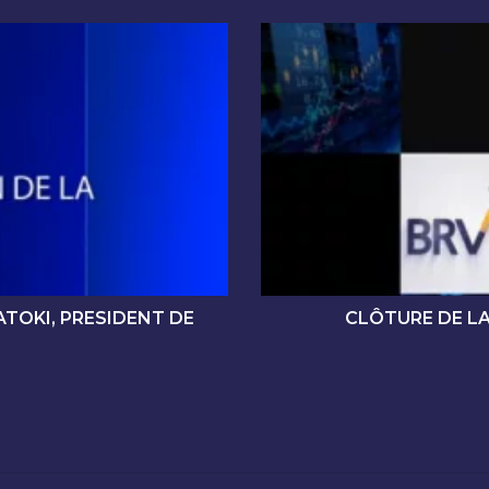
C
L
Ô
T
U
R
E
D
E
L
A
S
É
ATOKI, PRESIDENT DE
CLÔTURE DE LA
A
N
C
E
D
E
C