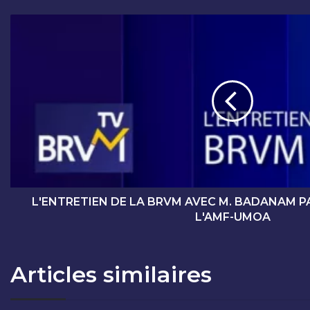
L
'
E
N
T
R
E
T
I
E
N
D
E
L'ENTRETIEN DE LA BRVM AVEC M. BADANAM P
L
L'AMF-UMOA
A
B
R
Articles similaires
V
M
A