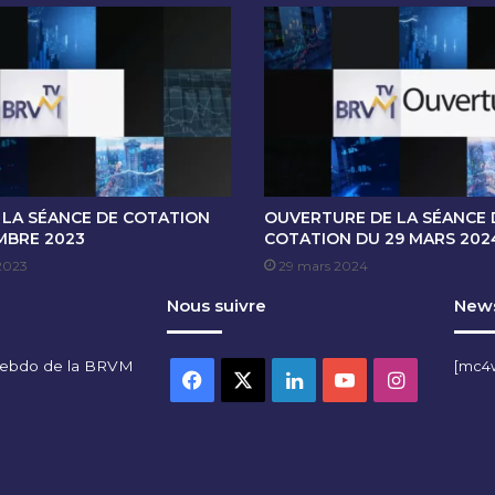
O
T
A
T
I
O
N
D
U
9
 LA SÉANCE DE COTATION
OUVERTURE DE LA SÉANCE 
J
MBRE 2023
COTATION DU 29 MARS 202
U
2023
29 mars 2024
I
Nous suivre
News
L
L
E
hebdo de la BRVM
[mc4
T
Facebook
X
Linkedin
YouTube
Instagra
2
0
2
5