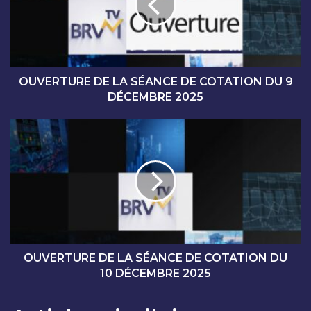
R
T
U
R
E
D
OUVERTURE DE LA SÉANCE DE COTATION DU 9
E
DÉCEMBRE 2025
L
A
O
S
U
É
V
A
E
N
R
C
T
E
U
D
R
E
E
C
D
OUVERTURE DE LA SÉANCE DE COTATION DU
O
E
10 DÉCEMBRE 2025
T
L
A
A