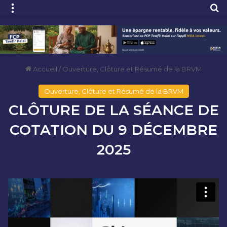
Menu
R
Accueil
/
Ouverture, Clôture et Résumé de la BRVM
Ouverture, Clôture et Résumé de la BRVM
CLÔTURE DE LA SÉANCE DE
COTATION DU 9 DÉCEMBRE
2025