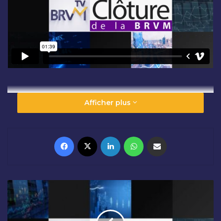
Afficher plus
Facebook
X
Linkedin
WhatsApp
Partager par email
O
U
V
E