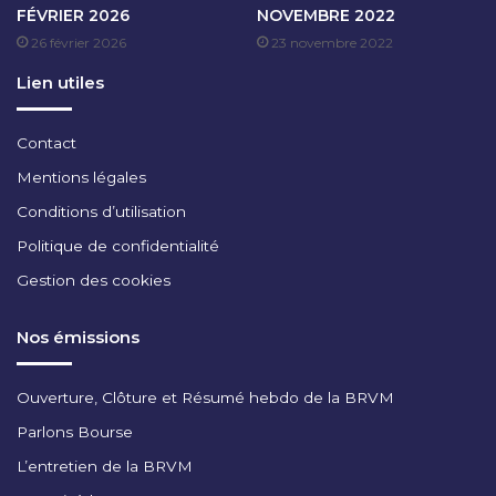
FÉVRIER 2026
NOVEMBRE 2022
C
26 février 2026
23 novembre 2022
E
M
Lien utiles
B
R
E
Contact
2
Mentions légales
0
2
Conditions d’utilisation
5
Politique de confidentialité
Gestion des cookies
Nos émissions
Ouverture, Clôture et Résumé hebdo de la BRVM
Parlons Bourse
L’entretien de la BRVM