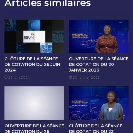
Articles similaires
T
S
I
É
O
A
N
N
D
C
U
E
9
D
D
E
É
C
C
O
CLÔTURE DE LA SÉANCE
OUVERTURE DE LA SÉANCE
E
T
DE COTATION DU 26 JUIN
DE COTATION DU 20
M
2024
JANVIER 2023
A
B
T
26 juin 2024
20 janvier 2023
R
I
E
O
2
N
0
D
2
U
5
1
0
OUVERTURE DE LA SÉANCE
CLÔTURE DE LA SÉANCE
D
DE COTATION DU 26
DE COTATION DU 23
É