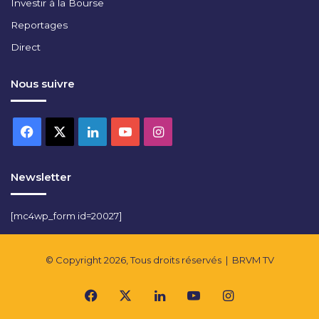
Investir à la Bourse
Reportages
Direct
Nous suivre
Facebook
X
Linkedin
YouTube
Instagram
Newsletter
[mc4wp_form id=20027]
© Copyright 2026, Tous droits réservés |
BRVM TV
Facebook
X
Linkedin
YouTube
Instagram