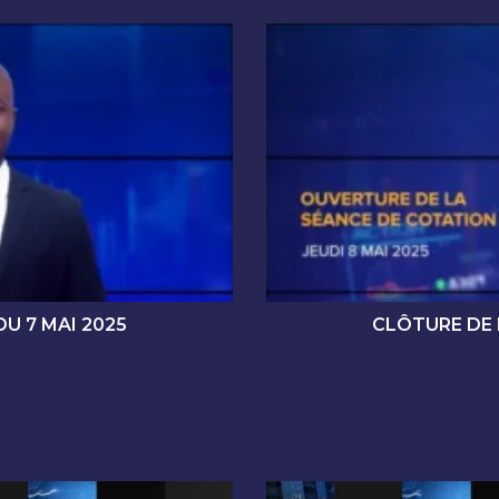
C
L
Ô
T
U
R
E
D
E
L
A
S
É
U 7 MAI 2025
CLÔTURE DE 
A
N
C
E
D
E
C