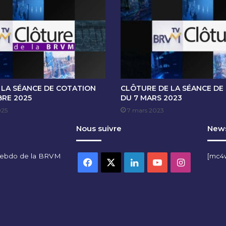
O
T
A
T
I
O
N
D
U
 LA SÉANCE DE COTATION
CLÔTURE DE LA SÉANCE DE
8
BRE 2025
DU 7 MARS 2023
M
025
7 mars 2023
A
Nous suivre
News
I
2
0
hebdo de la BRVM
[mc4
2
Facebook
X
Linkedin
YouTube
Instagra
5