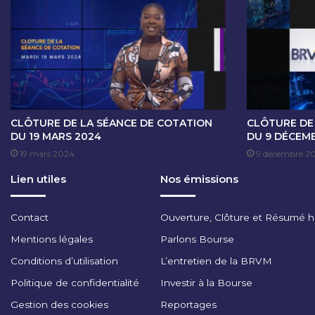
O
T
A
T
I
O
N
D
U
CLÔTURE DE LA SÉANCE DE COTATION
CLÔTURE DE
7
DU 19 MARS 2024
DU 9 DÉCEM
M
19 mars 2024
9 décembre 2
A
Lien utiles
Nos émissions
I
2
0
Contact
Ouverture, Clôture et Résumé 
2
5
Mentions légales
Parlons Bourse
Conditions d’utilisation
L’entretien de la BRVM
Politique de confidentialité
Investir à la Bourse
Gestion des cookies
Reportages