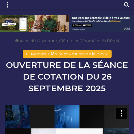
Menu
R
Accueil
/
Ouverture, Clôture et Résumé de la BRVM
Ouverture, Clôture et Résumé de la BRVM
OUVERTURE DE LA SÉANCE
DE COTATION DU 26
SEPTEMBRE 2025