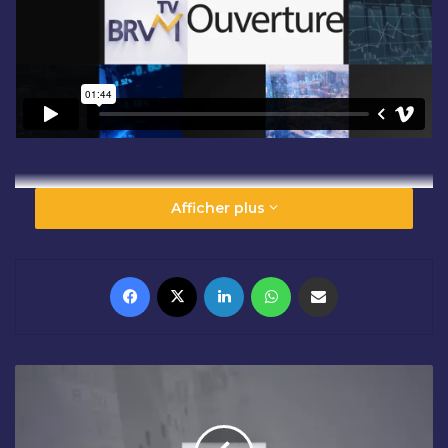
Afficher plus
Facebook
X
Linkedin
WhatsApp
Partager par email
C
L
Ô
T