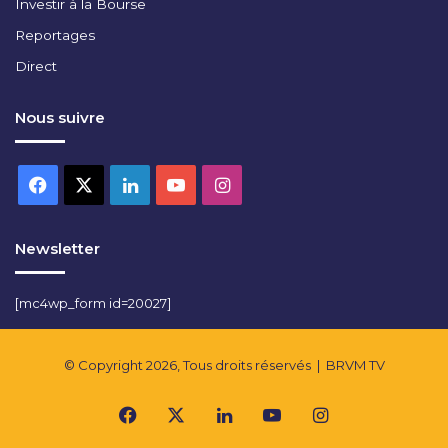
Investir à la Bourse
Reportages
Direct
Nous suivre
Facebook
X
Linkedin
YouTube
Instagram
Newsletter
[mc4wp_form id=20027]
© Copyright 2026, Tous droits réservés |
BRVM TV
Facebook
X
Linkedin
YouTube
Instagram