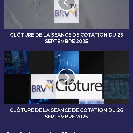
U
R
E
D
E
L
CLÔTURE DE LA SÉANCE DE COTATION DU 25
A
SEPTEMBRE 2025
S
É
C
A
L
N
Ô
C
T
E
U
D
R
E
E
C
D
O
E
T
L
CLÔTURE DE LA SÉANCE DE COTATION DU 26
A
A
SEPTEMBRE 2025
T
S
I
É