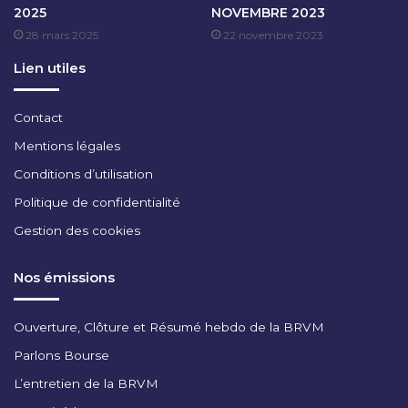
2025
NOVEMBRE 2023
E
28 mars 2025
22 novembre 2023
M
B
Lien utiles
R
E
2
Contact
0
Mentions légales
2
5
Conditions d’utilisation
Politique de confidentialité
Gestion des cookies
Nos émissions
Ouverture, Clôture et Résumé hebdo de la BRVM
Parlons Bourse
L’entretien de la BRVM