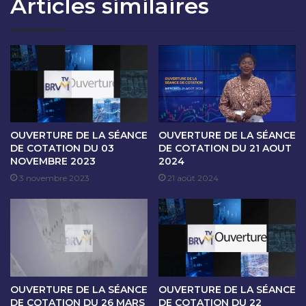
Articles similaires
O
A
N
N
D
C
U
E
2
D
5
E
S
C
E
O
P
T
T
A
OUVERTURE DE LA SÉANCE
OUVERTURE DE LA SÉANCE
E
T
DE COTATION DU 03
DE COTATION DU 21 AOUT
M
NOVEMBRE 2023
2024
I
B
O
3 novembre 2023
21 août 2024
R
N
E
D
2
U
0
2
2
6
5
S
E
OUVERTURE DE LA SÉANCE
OUVERTURE DE LA SÉANCE
P
DE COTATION DU 26 MARS
DE COTATION DU 22
T