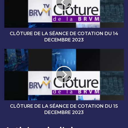
U
R
E
D
E
L
CLÔTURE DE LA SÉANCE DE COTATION DU 14
A
DECEMBRE 2023
S
É
C
A
L
N
Ô
C
T
E
U
D
R
E
E
C
D
O
E
T
L
CLÔTURE DE LA SÉANCE DE COTATION DU 15
A
A
DECEMBRE 2023
T
S
I
É