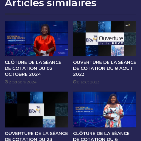
Articles similaires
O
A
N
N
D
C
U
E
1
D
4
E
D
C
E
O
C
T
E
A
CLÔTURE DE LA SÉANCE
OUVERTURE DE LA SÉANCE
M
T
DE COTATION DU 02
DE COTATION DU 8 AOUT
B
OCTOBRE 2024
2023
I
R
O
2 octobre 2024
8 août 2023
E
N
2
D
0
U
2
1
3
5
D
E
OUVERTURE DE LA SÉANCE
CLÔTURE DE LA SÉANCE
C
DE COTATION DU 23
DE COTATION DU 6
E