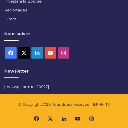
Investir à la Bourse
Reportages
Direct
Nous suivre
Facebook
X
Linkedin
YouTube
Instagram
Newsletter
[mc4wp_form id=20027]
© Copyright 2026, Tous droits réservés |
BRVM TV
Facebook
X
Linkedin
YouTube
Instagram