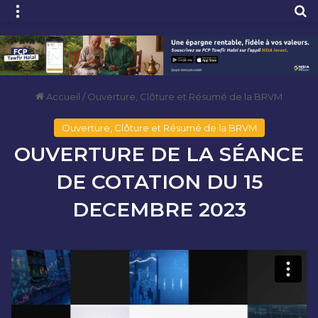
Menu
R
Accueil
/
Ouverture, Clôture et Résumé de la BRVM
Ouverture, Clôture et Résumé de la BRVM
OUVERTURE DE LA SÉANCE
DE COTATION DU 15
DECEMBRE 2023