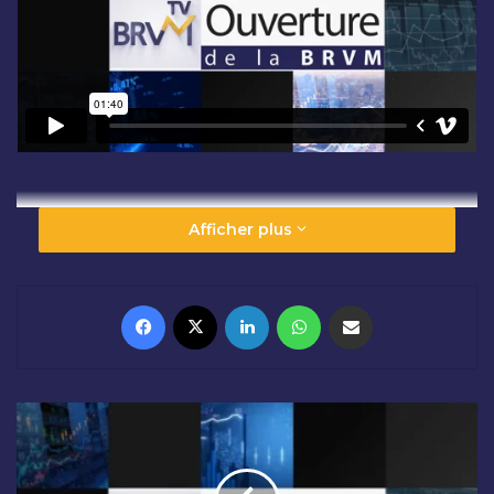
Afficher plus
Facebook
X
Linkedin
WhatsApp
Partager par email
C
L
Ô
T