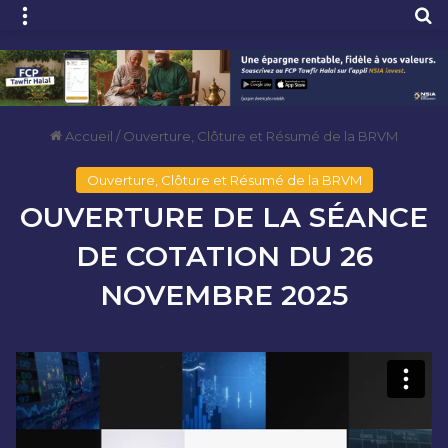
Menu
R
Accueil
/
Ouverture, Clôture et Résumé de la BRVM
Ouverture, Clôture et Résumé de la BRVM
OUVERTURE DE LA SÉANCE
DE COTATION DU 26
NOVEMBRE 2025