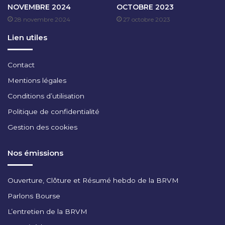
NOVEMBRE 2024
OCTOBRE 2023
M
28 novembre 2024
27 octobre 2023
B
R
Lien utiles
E
2
0
Contact
2
Mentions légales
5
Conditions d’utilisation
Politique de confidentialité
Gestion des cookies
Nos émissions
Ouverture, Clôture et Résumé hebdo de la BRVM
Parlons Bourse
L’entretien de la BRVM