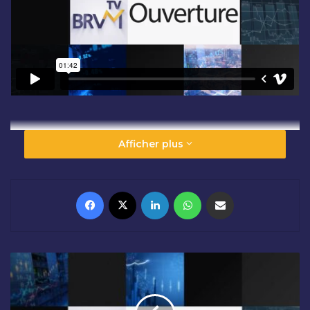
Afficher plus
Facebook
X
Linkedin
WhatsApp
Partager par email
C
L
Ô
T