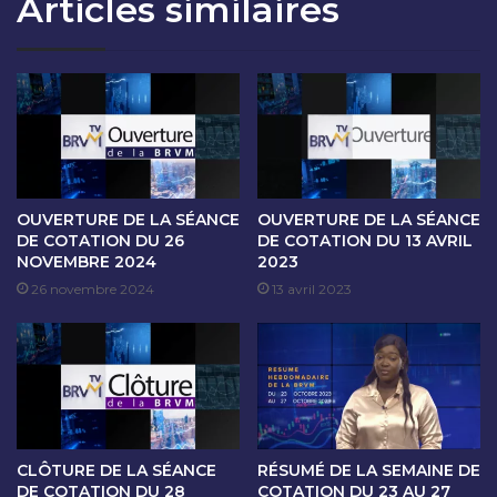
Articles similaires
O
A
N
N
D
C
U
E
2
D
5
E
N
C
O
O
V
T
E
A
OUVERTURE DE LA SÉANCE
OUVERTURE DE LA SÉANCE
M
T
DE COTATION DU 26
DE COTATION DU 13 AVRIL
B
NOVEMBRE 2024
2023
I
R
O
26 novembre 2024
13 avril 2023
E
N
2
D
0
U
2
2
5
6
N
O
CLÔTURE DE LA SÉANCE
RÉSUMÉ DE LA SEMAINE DE
V
DE COTATION DU 28
COTATION DU 23 AU 27
E