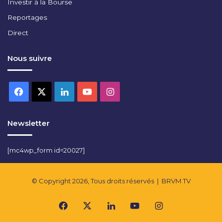
Investir à la Bourse
Reportages
Direct
Nous suivre
Facebook
X
Linkedin
YouTube
Instagram
Newsletter
[mc4wp_form id=20027]
© Copyright 2026, Tous droits réservés |
BRVM TV
Facebook
X
Linkedin
YouTube
Instagram