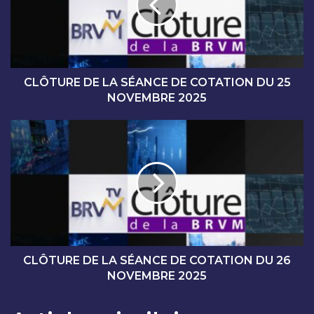
U
R
E
D
E
L
CLÔTURE DE LA SÉANCE DE COTATION DU 25
A
NOVEMBRE 2025
S
É
C
A
L
N
Ô
C
T
E
U
D
R
E
E
C
D
O
E
T
L
CLÔTURE DE LA SÉANCE DE COTATION DU 26
A
A
NOVEMBRE 2025
T
S
I
É