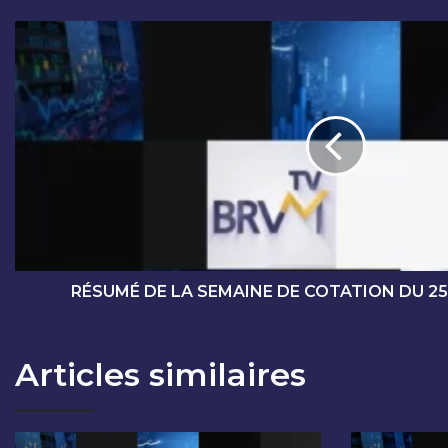
R
É
S
U
M
É
D
E
L
A
S
E
M
RÉSUMÉ DE LA SEMAINE DE COTATION DU 25
A
I
N
Articles similaires
E
D
E
C