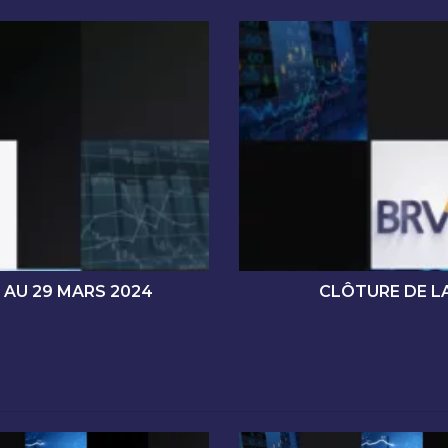
C
L
Ô
T
U
R
E
D
E
L
A
S
É
 AU 29 MARS 2024
CLÔTURE DE LA
A
N
C
E
D
E
C