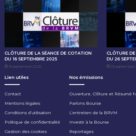
O
T
A
T
I
O
N
D
U
CLÔTURE DE LA SÉANCE DE COTATION
CLÔTURE DE
2
DU 16 SEPTEMBRE 2025
DU 26 SEPT
5
16 septembre 2025
26 septembre
A
Lien utiles
Nos émissions
U
2
9
Contact
Ouverture, Clôture et Résumé 
M
A
Mentions légales
Parlons Bourse
R
Conditions d’utilisation
L’entretien de la BRVM
S
2
Politique de confidentialité
Investir à la Bourse
0
Gestion des cookies
Reportages
2