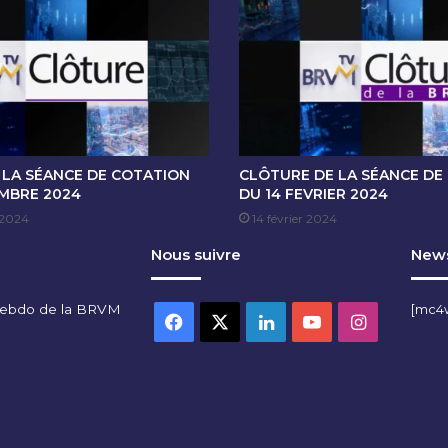
O
T
A
T
I
O
N
D
U
 LA SÉANCE DE COTATION
CLÔTURE DE LA SÉANCE DE
0
EMBRE 2024
DU 14 FEVRIER 2024
2
 2024
14 février 2024
A
Nous suivre
News
V
R
I
hebdo de la BRVM
[mc4
L
Facebook
X
Linkedin
YouTube
Instagra
2
0
2
4