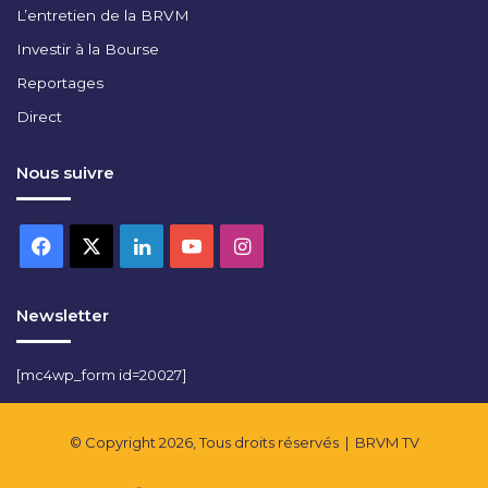
M
L’entretien de la BRVM
E
Investir à la Bourse
R
Reportages
C
I
Direct
A
L
Nous suivre
N
S
I
Facebook
X
Linkedin
YouTube
Instagram
A
A
S
S
Newsletter
E
T
[mc4wp_form id=20027]
M
A
N
© Copyright 2026, Tous droits réservés |
BRVM TV
A
G