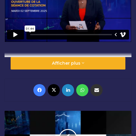
Afficher plus
Facebook
X
Linkedin
WhatsApp
Partager par email
C
L
Ô
T