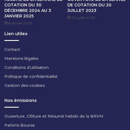
COTATION DU 30
DE COTATION DU 20
A
DÉCEMBRE 2024 AU 3
JUILLET 2023
N
JANVIER 2025
20 juillet 2023
,
6 janvier 2025
D
I
Lien utiles
R
E
C
Contact
T
Mentions légales
E
U
Conditions d’utilisation
R
Politique de confidentialité
B
U
Gestion des cookies
R
E
Nos émissions
A
U
C
Ouverture, Clôture et Résumé hebdo de la BRVM
O
Parlons Bourse
M