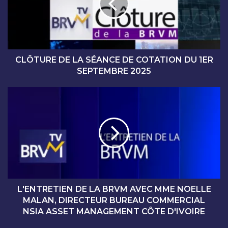
U
R
E
D
E
L
CLÔTURE DE LA SÉANCE DE COTATION DU 1ER
A
SEPTEMBRE 2025
S
É
L
A
'
N
E
C
N
E
T
D
R
E
E
C
T
O
I
T
E
L'ENTRETIEN DE LA BRVM AVEC MME NOELLE
A
N
MALAN, DIRECTEUR BUREAU COMMERCIAL
T
D
NSIA ASSET MANAGEMENT CÔTE D'IVOIRE
I
E