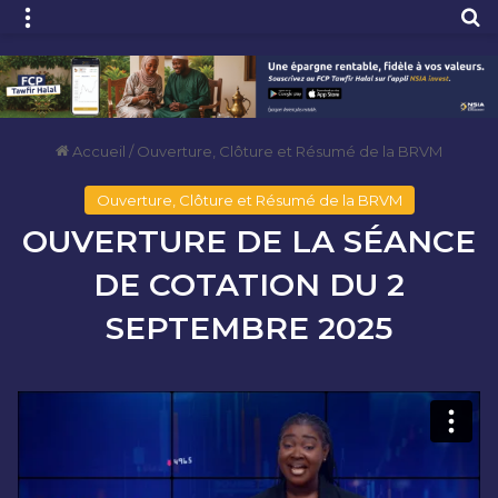
Menu
R
Accueil
/
Ouverture, Clôture et Résumé de la BRVM
Ouverture, Clôture et Résumé de la BRVM
OUVERTURE DE LA SÉANCE
DE COTATION DU 2
SEPTEMBRE 2025