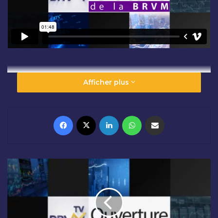
Afficher plus
Facebook
X
Linkedin
WhatsApp
Partager par email
O
U
V
E
R
T