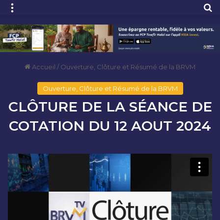
Menu
R
Accueil
/
Ouverture, Clôture et Résumé de la BRVM
Ouverture, Clôture et Résumé de la BRVM
CLÔTURE DE LA SÉANCE DE
COTATION DU 12 AOUT 2024