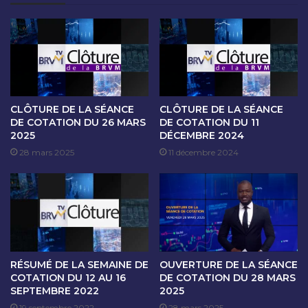
O
A
N
N
D
C
U
E
1
D
2
E
A
C
O
O
CLÔTURE DE LA SÉANCE
CLÔTURE DE LA SÉANCE
U
T
DE COTATION DU 26 MARS
DE COTATION DU 11
T
2025
DÉCEMBRE 2024
A
2
T
28 mars 2025
11 décembre 2024
0
I
2
O
4
N
D
U
1
3
RÉSUMÉ DE LA SEMAINE DE
OUVERTURE DE LA SÉANCE
A
COTATION DU 12 AU 16
DE COTATION DU 28 MARS
O
SEPTEMBRE 2022
2025
U
19 septembre 2022
28 mars 2025