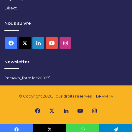
Direct
Nous suivre
Facebook
X
Linkedin
YouTube
Instagram
Newsletter
[mc4wp_form id=20027]
© Copyright 2026, Tous droits réservés |
BRVM TV
Facebook
X
Linkedin
YouTube
Instagram