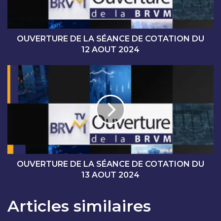
U
R
E
D
OUVERTURE DE LA SÉANCE DE COTATION DU
E
12 AOUT 2024
L
A
O
S
U
É
V
A
E
N
R
C
T
E
U
D
R
E
E
C
D
OUVERTURE DE LA SÉANCE DE COTATION DU
O
E
13 AOUT 2024
T
L
A
A
Articles similaires
T
S
I
É