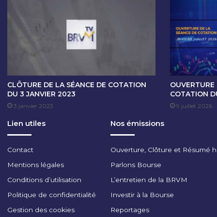
O
T
A
T
I
O
N
D
U
CLÔTURE DE LA SÉANCE DE COTATION
OUVERTURE 
0
DU 3 JANVIER 2023
COTATION DU
1
3 janvier 2023
9 juillet 2026
A
Lien utiles
Nos émissions
O
U
T
Contact
Ouverture, Clôture et Résumé 
2
0
Mentions légales
Parlons Bourse
2
Conditions d’utilisation
L’entretien de la BRVM
4
Politique de confidentialité
Investir à la Bourse
Gestion des cookies
Reportages