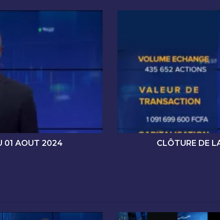
C
L
Ô
T
U
R
E
D
E
L
A
S
É
 01 AOUT 2024
CLÔTURE DE L
A
N
C
E
D
E
C