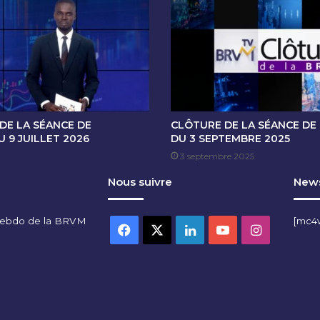
O
T
A
T
I
O
N
D
U
DE LA SÉANCE DE
CLÔTURE DE LA SÉANCE DE
0
 9 JUILLET 2026
DU 3 SEPTEMBRE 2025
2
3 septembre 2025
A
Nous suivre
News
O
U
T
hebdo de la BRVM
[mc4
2
Facebook
X
Linkedin
YouTube
Instagra
0
2
4