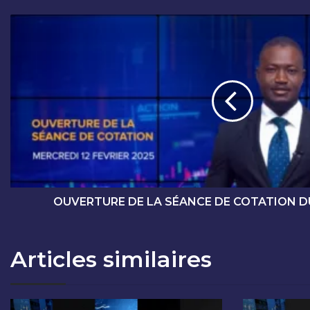
O
U
V
E
R
T
U
R
E
D
E
L
A
OUVERTURE DE LA SÉANCE DE COTATION DU
S
É
A
Articles similaires
N
C
E
D