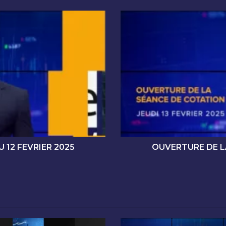
O
U
V
E
R
T
U
R
E
D
E
L
A
 12 FEVRIER 2025
OUVERTURE DE LA
S
É
A
N
C
E
D