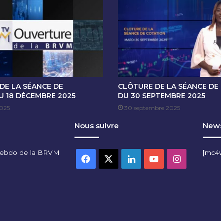
E
C
O
T
A
T
I
O
N
DE LA SÉANCE DE
CLÔTURE DE LA SÉANCE DE
D
U 18 DÉCEMBRE 2025
DU 30 SEPTEMBRE 2025
U
2025
30 septembre 2025
1
Nous suivre
News
3
F
E
hebdo de la BRVM
[mc4
V
Facebook
X
Linkedin
YouTube
Instagra
R
I
E
R
2
0