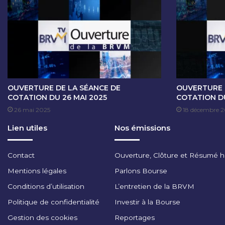
E
C
O
T
A
T
I
O
N
OUVERTURE DE LA SÉANCE DE
OUVERTURE 
D
COTATION DU 26 MAI 2025
COTATION D
U
26 mai 2025
18 décembre 
1
Lien utiles
Nos émissions
2
F
E
Contact
Ouverture, Clôture et Résumé 
V
R
Mentions légales
Parlons Bourse
I
Conditions d’utilisation
L’entretien de la BRVM
E
R
Politique de confidentialité
Investir à la Bourse
2
Gestion des cookies
Reportages
0