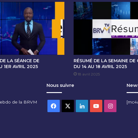
V
E
C
M
.
P
A
U
L
K
DE LA SÉANCE DE
RÉSUMÉ DE LA SEMAINE DE
O
 1ER AVRIL 2025
DU 14 AU 18 AVRIL 2025
F
18 avril 2025
F
Nous suivre
News
I
S
O
hebdo de la BRVM
[mc4
D
Facebook
X
Linkedin
YouTube
Instagra
O
K
I
N
,