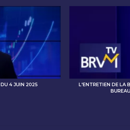
L
'
E
N
T
R
E
T
I
E
N
D
E
DU 4 JUIN 2025
L'ENTRETIEN DE LA 
L
BUREAU
A
B
R
V
M
A