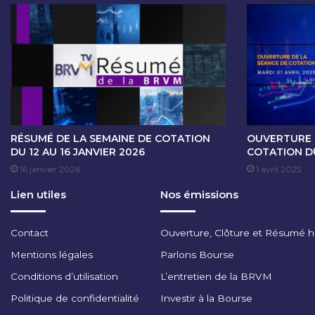
E
C
O
T
A
T
I
O
N
D
RÉSUMÉ DE LA SEMAINE DE COTATION
OUVERTURE 
U
DU 12 AU 16 JANVIER 2026
COTATION DU
4
16 janvier 2026
1 avril 2025
J
Lien utiles
Nos émissions
U
I
N
Contact
Ouverture, Clôture et Résumé 
2
0
Mentions légales
Parlons Bourse
2
Conditions d’utilisation
L’entretien de la BRVM
5
Politique de confidentialité
Investir à la Bourse