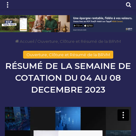
Menu
R
Accueil
/
Ouverture, Clôture et Résumé de la BRVM
Ouverture, Clôture et Résumé de la BRVM
RÉSUMÉ DE LA SEMAINE DE
COTATION DU 04 AU 08
DECEMBRE 2023