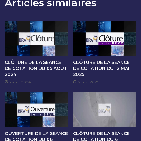
Articles similaires
O
A
N
N
D
C
U
E
0
D
8
E
D
C
E
O
C
T
E
A
CLÔTURE DE LA SÉANCE
CLÔTURE DE LA SÉANCE
M
T
DE COTATION DU 05 AOUT
DE COTATION DU 12 MAI
B
2024
2025
I
R
O
5 août 2024
12 mai 2025
E
N
2
D
0
U
2
1
3
1
D
E
OUVERTURE DE LA SÉANCE
CLÔTURE DE LA SÉANCE
C
DE COTATION DU 06
DE COTATION DU 6
E