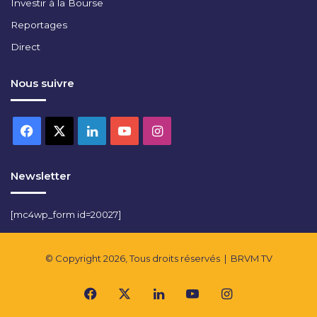
Investir à la Bourse
Reportages
Direct
Nous suivre
Facebook
X
Linkedin
YouTube
Instagram
Newsletter
[mc4wp_form id=20027]
© Copyright 2026, Tous droits réservés |
BRVM TV
Facebook
X
Linkedin
YouTube
Instagram