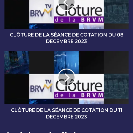
U
R
E
D
E
L
CLÔTURE DE LA SÉANCE DE COTATION DU 08
A
DECEMBRE 2023
S
É
C
A
L
N
Ô
C
T
E
U
D
R
E
E
C
D
O
E
T
L
CLÔTURE DE LA SÉANCE DE COTATION DU 11
A
A
DECEMBRE 2023
T
S
I
É