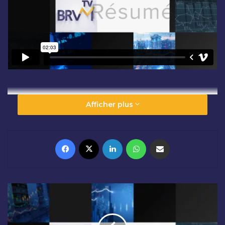
Afficher plus
Facebook
X
Linkedin
WhatsApp
Partager par email
C
L
Ô
T