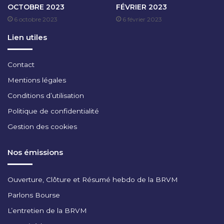
OCTOBRE 2023
FÉVRIER 2023
M
6 octobre 2023
6 février 2023
B
R
Lien utiles
E
2
0
Contact
2
Mentions légales
3
Conditions d’utilisation
Politique de confidentialité
Gestion des cookies
Nos émissions
Ouverture, Clôture et Résumé hebdo de la BRVM
Parlons Bourse
L’entretien de la BRVM