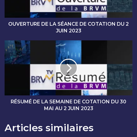
U
R
E
D
OUVERTURE DE LA SÉANCE DE COTATION DU 2
E
JUIN 2023
L
A
R
S
É
É
S
A
U
N
M
C
É
E
D
D
E
E
L
C
A
RÉSUMÉ DE LA SEMAINE DE COTATION DU 30
O
S
MAI AU 2 JUIN 2023
T
E
A
M
Articles similaires
T
A
I
I