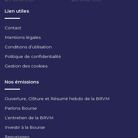
2
J
Lien utiles
U
I
N
Contact
2
Mentions légales
0
2
Conditions d’utilisation
3
Politique de confidentialité
Gestion des cookies
Nos émissions
Ouverture, Clôture et Résumé hebdo de la BRVM
Parlons Bourse
L’entretien de la BRVM
Investir à la Bourse
Reportages