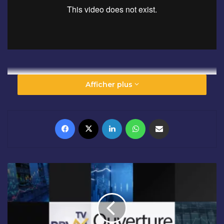
Afficher plus
Facebook
X
Linkedin
WhatsApp
Partager par email
O
U
V
E
R
T