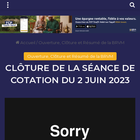
Menu
R
Accueil
/
Ouverture, Clôture et Résumé de la BRVM
Ouverture, Clôture et Résumé de la BRVM
CLÔTURE DE LA SÉANCE DE
COTATION DU 2 JUIN 2023