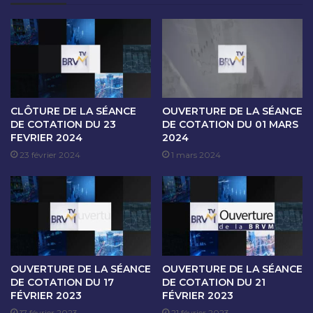
O
N
N
E
D
D
U
E
2
C
J
O
U
T
I
A
CLÔTURE DE LA SÉANCE
OUVERTURE DE LA SÉANCE
N
T
DE COTATION DU 23
DE COTATION DU 01 MARS
2
FEVRIER 2024
2024
I
0
O
23 février 2024
1 mars 2024
2
N
3
D
U
3
0
M
A
OUVERTURE DE LA SÉANCE
OUVERTURE DE LA SÉANCE
I
DE COTATION DU 17
DE COTATION DU 21
A
FÉVRIER 2023
FÉVRIER 2023
U
17 février 2023
21 février 2023