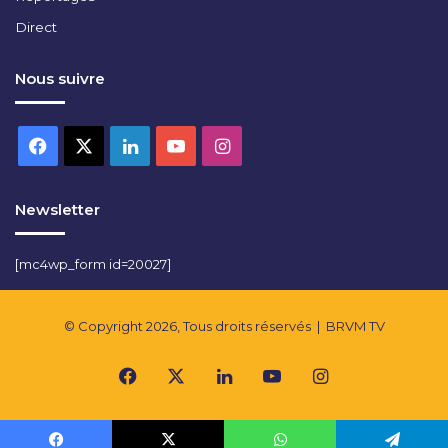
Direct
Nous suivre
Facebook
X
Linkedin
YouTube
Instagram
Newsletter
[mc4wp_form id=20027]
© Copyright 2026, Tous droits réservés |
BRVM TV
Facebook
X
Linkedin
YouTube
Instagram