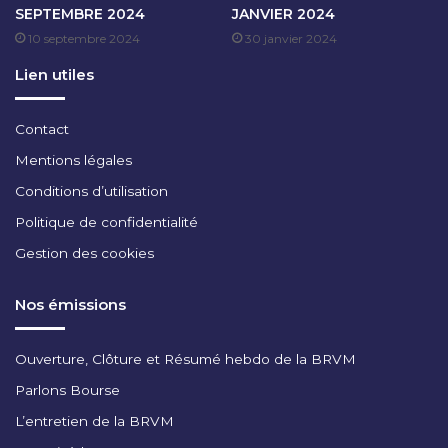
SEPTEMBRE 2024
JANVIER 2024
C
10 septembre 2024
30 janvier 2024
E
M
Lien utiles
B
R
E
Contact
2
Mentions légales
0
2
Conditions d’utilisation
5
Politique de confidentialité
Gestion des cookies
Nos émissions
Ouverture, Clôture et Résumé hebdo de la BRVM
Parlons Bourse
L’entretien de la BRVM