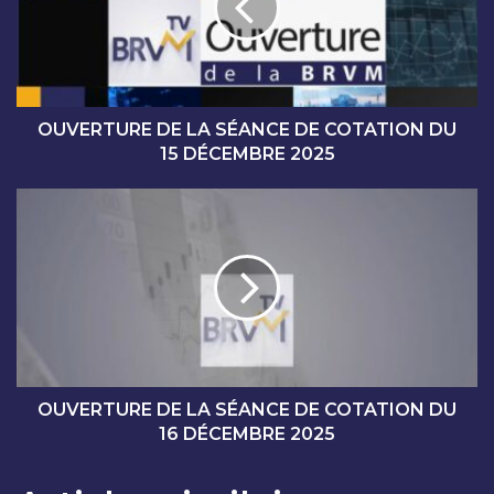
R
T
U
R
E
D
OUVERTURE DE LA SÉANCE DE COTATION DU
E
15 DÉCEMBRE 2025
L
A
O
S
U
É
V
A
E
N
R
C
T
E
U
D
R
E
E
C
D
OUVERTURE DE LA SÉANCE DE COTATION DU
O
E
16 DÉCEMBRE 2025
T
L
A
A