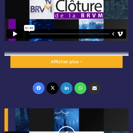
Afficher plus
Facebook
X
Linkedin
WhatsApp
Partager par email
O
U
V
E