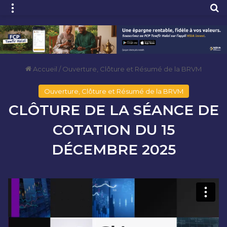
Menu
R
Accueil
/
Ouverture, Clôture et Résumé de la BRVM
Ouverture, Clôture et Résumé de la BRVM
CLÔTURE DE LA SÉANCE DE
COTATION DU 15
DÉCEMBRE 2025