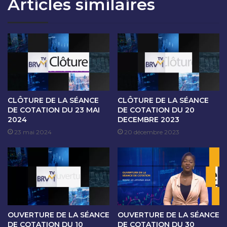
Articles similaires
T
S
I
É
O
A
N
N
D
C
U
E
1
D
5
E
D
C
É
O
CLÔTURE DE LA SÉANCE
CLÔTURE DE LA SÉANCE
C
T
DE COTATION DU 23 MAI
DE COTATION DU 20
E
2024
DECEMBRE 2023
A
M
T
23 mai 2024
20 décembre 2023
B
I
R
O
E
N
2
D
0
U
2
1
5
6
OUVERTURE DE LA SÉANCE
OUVERTURE DE LA SÉANCE
D
DE COTATION DU 10
DE COTATION DU 30
É