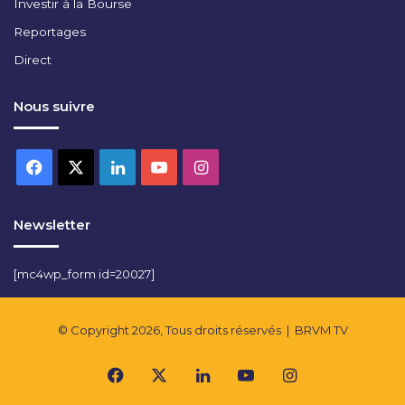
Investir à la Bourse
Reportages
Direct
Nous suivre
Facebook
X
Linkedin
YouTube
Instagram
Newsletter
[mc4wp_form id=20027]
© Copyright 2026, Tous droits réservés |
BRVM TV
Facebook
X
Linkedin
YouTube
Instagram