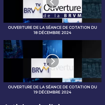
R
T
U
R
E
D
OUVERTURE DE LA SÉANCE DE COTATION DU
E
18 DÉCEMBRE 2024
L
A
O
S
U
É
V
A
E
N
R
C
T
E
U
D
R
E
E
C
D
OUVERTURE DE LA SÉANCE DE COTATION DU
O
E
19 DÉCEMBRE 2024
T
L
A
A