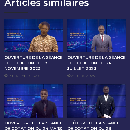
Articles similaires
T
S
I
É
O
A
N
N
D
C
U
E
1
D
8
E
D
C
É
O
OUVERTURE DE LA SÉANCE
OUVERTURE DE LA SÉANCE
C
T
DE COTATION DU 17
DE COTATION DU 24
E
NOVEMBRE 2023
JUILLET 2023
A
M
T
17 novembre 2023
24 juillet 2023
B
I
R
O
E
N
2
D
0
U
2
1
4
9
OUVERTURE DE LA SÉANCE
CLÔTURE DE LA SÉANCE
D
DE COTATION DU 24 MARS
DE COTATION DU 23
É