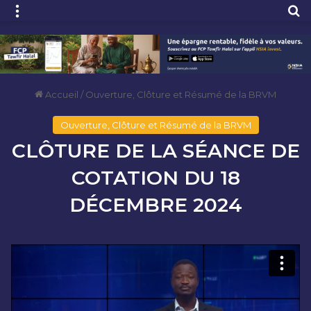
Menu
R
Accueil
/
Ouverture, Clôture et Résumé de la BRVM
Ouverture, Clôture et Résumé de la BRVM
CLÔTURE DE LA SÉANCE DE
COTATION DU 18
DÉCEMBRE 2024