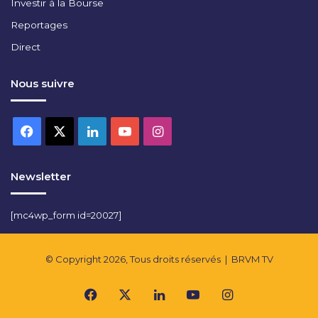
Investir à la Bourse
Reportages
Direct
Nous suivre
Facebook
X
Linkedin
YouTube
Instagram
Newsletter
[mc4wp_form id=20027]
© Copyright 2026, Tous droits réservés |
BRVM TV
Facebook
X
Linkedin
YouTube
Instagram