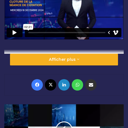
Afficher plus
Facebook
X
Linkedin
WhatsApp
Partager par email
O
U
V
E