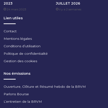
2023
JUILLET 2026
C
24 mars 2023
il y a 2 semaines
E
M
Lien utiles
B
R
E
Contact
2
Mentions légales
0
2
Conditions d’utilisation
4
Politique de confidentialité
Gestion des cookies
Nos émissions
Ouverture, Clôture et Résumé hebdo de la BRVM
Parlons Bourse
L’entretien de la BRVM