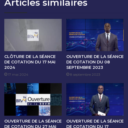
Articles similaires
T
A
I
I
O
N
N
E
D
D
U
E
1
C
9
O
J
T
A
A
CLÔTURE DE LA SÉANCE
OUVERTURE DE LA SÉANCE
N
T
DE COTATION DU 17 MAI
DE COTATION DU 08
V
2024
SEPTEMBRE 2023
I
I
O
17 mai 2024
8 septembre 2023
E
N
R
D
2
U
0
1
2
5
4
A
U
OUVERTURE DE LA SÉANCE
OUVERTURE DE LA SÉANCE
1
DE COTATION DU 27 MAI
DE COTATION DU 17
9