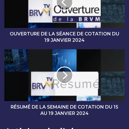
R
T
U
R
E
D
OUVERTURE DE LA SÉANCE DE COTATION DU
E
19 JANVIER 2024
L
A
R
S
É
É
S
A
U
N
M
C
É
E
D
D
E
E
L
C
A
RÉSUMÉ DE LA SEMAINE DE COTATION DU 15
O
S
AU 19 JANVIER 2024
T
E
A
M