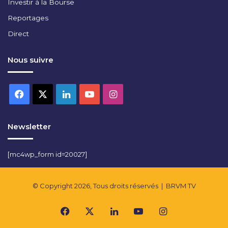
Investir à la Bourse
Reportages
Direct
Nous suivre
Facebook
X
Linkedin
YouTube
Instagram
Newsletter
[mc4wp_form id=20027]
© Copyright 2026, Tous droits réservés |
BRVM TV
Facebook
X
Linkedin
YouTube
Instagram