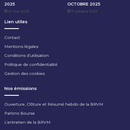
2025
OCTOBRE 2025
J
27 mai 2025
17 octobre 2025
A
N
Lien utiles
V
I
E
Contact
R
Mentions légales
2
0
Conditions d’utilisation
2
Politique de confidentialité
4
Gestion des cookies
Nos émissions
Ouverture, Clôture et Résumé hebdo de la BRVM
Parlons Bourse
L’entretien de la BRVM