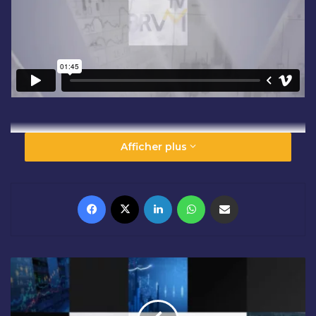
Afficher plus
Facebook
X
Linkedin
WhatsApp
Partager par email
O
U
V
E