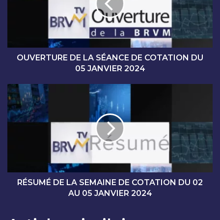
R
T
U
R
E
D
OUVERTURE DE LA SÉANCE DE COTATION DU
E
05 JANVIER 2024
L
A
R
S
É
É
S
A
U
N
M
C
É
E
D
D
E
E
L
C
A
RÉSUMÉ DE LA SEMAINE DE COTATION DU 02
O
S
AU 05 JANVIER 2024
T
E
A
M