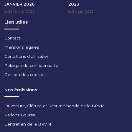
JANVIER 2026
2023
J
26 janvier 2026
2 mars 2023
A
N
Lien utiles
V
I
E
Contact
R
Mentions légales
2
0
Conditions d’utilisation
2
Politique de confidentialité
4
Gestion des cookies
Nos émissions
Ouverture, Clôture et Résumé hebdo de la BRVM
Parlons Bourse
L’entretien de la BRVM