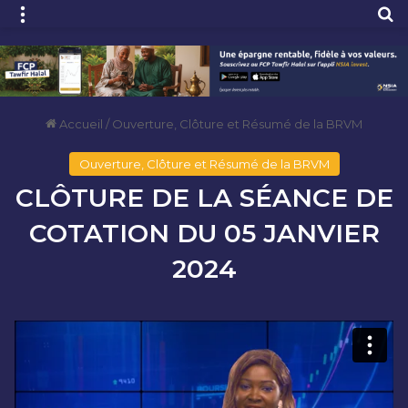
Menu
R
Accueil
/
Ouverture, Clôture et Résumé de la BRVM
Ouverture, Clôture et Résumé de la BRVM
CLÔTURE DE LA SÉANCE DE
COTATION DU 05 JANVIER
2024