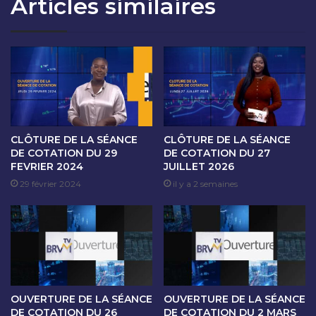
Articles similaires
T
A
I
I
O
N
N
E
D
D
U
E
0
C
5
O
J
T
A
A
CLÔTURE DE LA SÉANCE
CLÔTURE DE LA SÉANCE
N
T
DE COTATION DU 29
DE COTATION DU 27
V
FEVRIER 2024
JUILLET 2026
I
I
O
29 février 2024
il y a 2 semaines
E
N
R
D
2
U
0
0
2
2
4
A
U
OUVERTURE DE LA SÉANCE
OUVERTURE DE LA SÉANCE
0
DE COTATION DU 26
DE COTATION DU 2 MARS
5