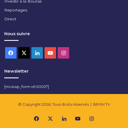
Investir à la Bourse
Reportages
Direct
Nous suivre
Facebook
X
Linkedin
YouTube
Instagram
Newsletter
[mc4wp_form id=20027]
© Copyright 2026, Tous droits réservés |
BRVM TV
Facebook
X
Linkedin
YouTube
Instagram