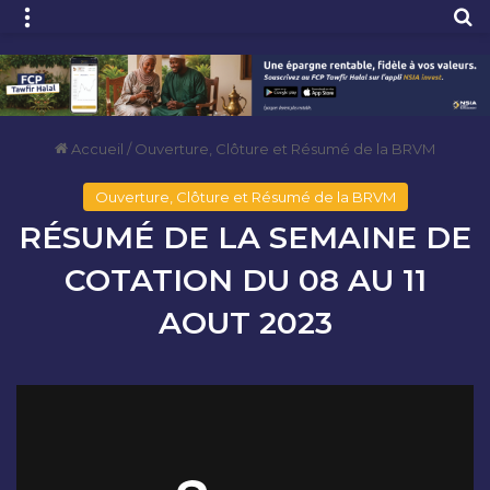
Menu
R
Accueil
/
Ouverture, Clôture et Résumé de la BRVM
Ouverture, Clôture et Résumé de la BRVM
RÉSUMÉ DE LA SEMAINE DE
COTATION DU 08 AU 11
AOUT 2023