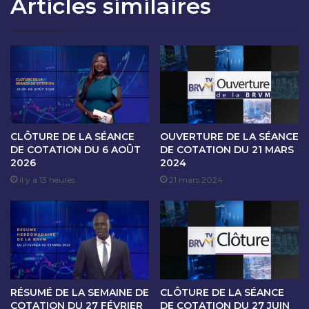
Articles similaires
O
S
N
É
D
A
U
N
1
C
1
E
A
D
O
E
U
C
T
O
CLÔTURE DE LA SÉANCE
OUVERTURE DE LA SÉANCE
2
T
DE COTATION DU 6 AOÛT
DE COTATION DU 21 MARS
0
2026
2024
A
2
T
il y a 13 heures
21 mars 2024
3
I
O
N
D
U
1
4
RÉSUMÉ DE LA SEMAINE DE
CLÔTURE DE LA SÉANCE
A
COTATION DU 27 FÉVRIER
DE COTATION DU 27 JUIN
O