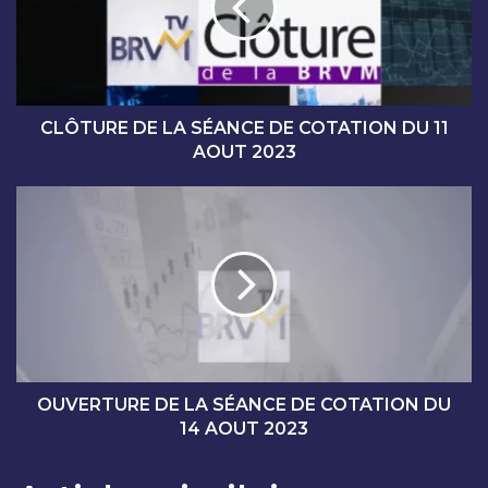
U
R
E
D
E
L
CLÔTURE DE LA SÉANCE DE COTATION DU 11
A
AOUT 2023
S
É
O
A
U
N
V
C
E
E
R
D
T
E
U
C
R
O
E
T
D
OUVERTURE DE LA SÉANCE DE COTATION DU
A
E
14 AOUT 2023
T
L
I
A