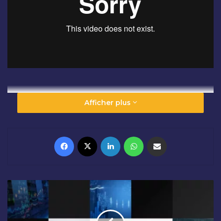
Afficher plus
Facebook
X
Linkedin
WhatsApp
Partager par email
C
L
Ô
T