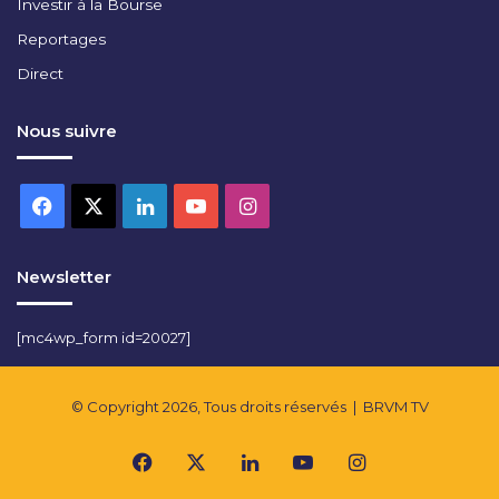
Investir à la Bourse
Reportages
Direct
Nous suivre
Facebook
X
Linkedin
YouTube
Instagram
Newsletter
[mc4wp_form id=20027]
© Copyright 2026, Tous droits réservés |
BRVM TV
Facebook
X
Linkedin
YouTube
Instagram