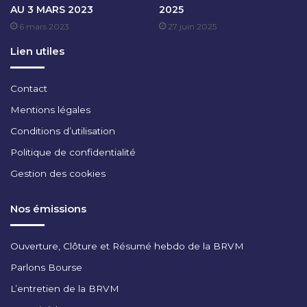
AU 3 MARS 2023
2025
U
6 mars 2023
27 juin 2025
T
2
Lien utiles
0
2
3
Contact
Mentions légales
Conditions d’utilisation
Politique de confidentialité
Gestion des cookies
Nos émissions
Ouverture, Clôture et Résumé hebdo de la BRVM
Parlons Bourse
L’entretien de la BRVM