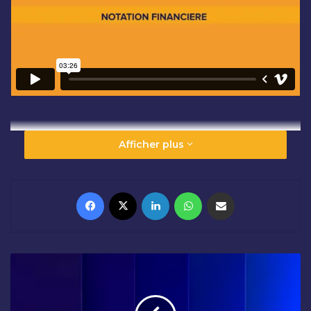
Afficher plus
Facebook
X
Linkedin
WhatsApp
Partager par email
L
'
E
N