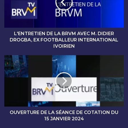
T
R
E
T
I
E
L'ENTRETIEN DE LA BRVM AVEC M. DIDIER
N
DROGBA, EX FOOTBALLEUR INTERNATIONAL
D
IVOIRIEN
E
L
O
A
U
B
V
R
E
V
R
M
T
A
U
V
R
E
E
C
D
OUVERTURE DE LA SÉANCE DE COTATION DU
M
E
15 JANVIER 2024
.
L