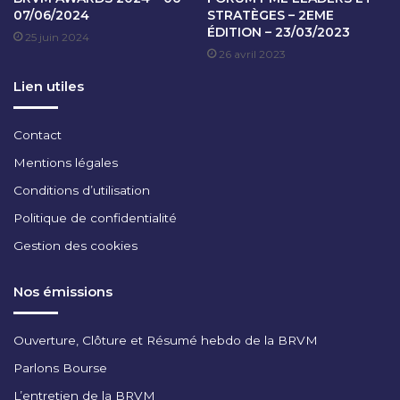
J
07/06/2024
STRATÈGES – 2EME
L
A
ÉDITION – 23/03/2023
E
25 juin 2024
N
U
26 avril 2023
V
R
I
Lien utiles
I
E
N
R
T
2
Contact
E
0
Mentions légales
R
2
N
4
Conditions d’utilisation
A
Politique de confidentialité
T
I
Gestion des cookies
O
N
Nos émissions
A
L
I
Ouverture, Clôture et Résumé hebdo de la BRVM
V
Parlons Bourse
O
I
L’entretien de la BRVM