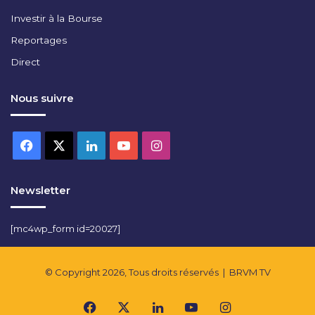
R
Investir à la Bourse
I
E
Reportages
N
Direct
Nous suivre
Facebook
X
Linkedin
YouTube
Instagram
Newsletter
[mc4wp_form id=20027]
© Copyright 2026, Tous droits réservés |
BRVM TV
Facebook
X
Linkedin
YouTube
Instagram