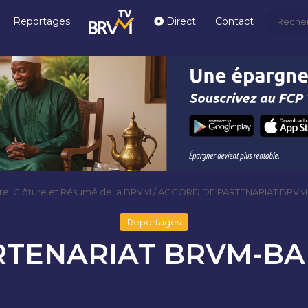
Reportages
Direct
Contact
re, Clôture et Résumé de la BRVM
/
ACCORD DE PARTENARIAT BRVM-B
Reportages
TENARIAT BRVM-BADE