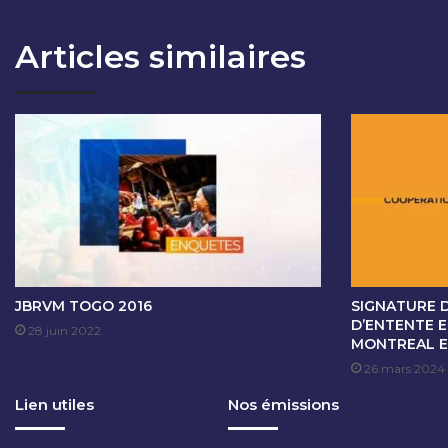
N
S
Articles similaires
I
K
A
C
H
A
L
L
E
N
G
E
-
JBRVM TOGO 2016
SIGNATURE 
2
D’ENTENTE 
28 juin 2022
MONTREAL ET
8
/
26 mars 2024
0
Lien utiles
Nos émissions
9
/