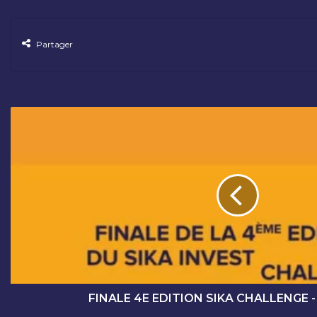
Partager
F
I
N
A
L
E
4
E
E
D
I
T
I
FINALE 4E EDITION SIKA CHALLENGE -
O