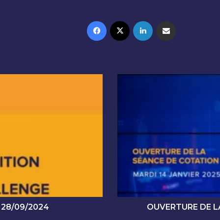
Facebook
X
Linkedin
Partager par email
O
U
V
E
R
T
U
R
E
D
E
L
A
 28/09/2024
OUVERTURE DE LA
S