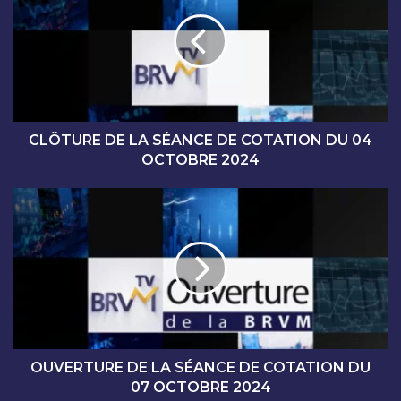
Ô
T
U
R
E
D
E
L
CLÔTURE DE LA SÉANCE DE COTATION DU 04
A
OCTOBRE 2024
S
É
O
A
U
N
V
C
E
E
R
D
T
E
U
C
R
O
E
T
D
OUVERTURE DE LA SÉANCE DE COTATION DU
A
E
07 OCTOBRE 2024