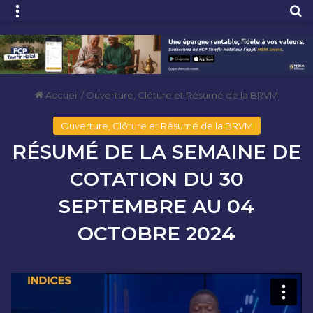
Menu
R
Accueil
/
Ouverture, Clôture et Résumé de la BRVM
Ouverture, Clôture et Résumé de la BRVM
RÉSUMÉ DE LA SEMAINE DE
COTATION DU 30
SEPTEMBRE AU 04
OCTOBRE 2024