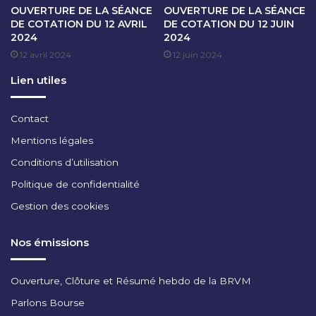
OUVERTURE DE LA SÉANCE
OUVERTURE DE LA SÉANCE
O
DE COTATION DU 12 AVRIL
DE COTATION DU 12 JUIN
C
2024
2024
T
12 avril 2024
12 juin 2024
O
B
Lien utiles
R
E
2
Contact
0
Mentions légales
2
4
Conditions d’utilisation
Politique de confidentialité
Gestion des cookies
Nos émissions
Ouverture, Clôture et Résumé hebdo de la BRVM
Parlons Bourse