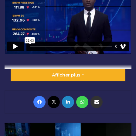
Afficher plus
Facebook
X
Linkedin
WhatsApp
Partager par email
C
L