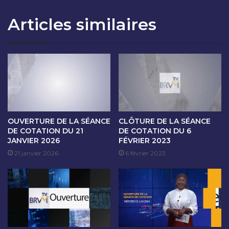
T
L
I
A
Articles similaires
O
S
N
É
D
A
U
N
0
C
4
E
O
D
C
E
T
C
O
O
OUVERTURE DE LA SÉANCE
CLÔTURE DE LA SÉANCE
B
T
DE COTATION DU 21
DE COTATION DU 6
R
JANVIER 2026
FÉVRIER 2023
A
E
T
21 janvier 2026
6 février 2023
2
I
0
O
2
N
4
D
U
0
7