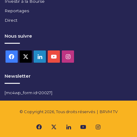
Investir à la Bourse
Reportages
Direct
Nous suivre
Facebook
X
Linkedin
YouTube
Instagram
Newsletter
[mc4wp_form id=20027]
© Copyright 2026, Tous droits réservés |
BRVM TV
Facebook
X
Linkedin
YouTube
Instagram