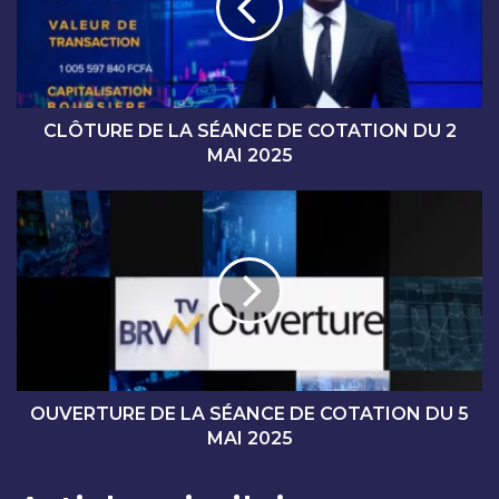
U
R
E
D
E
L
CLÔTURE DE LA SÉANCE DE COTATION DU 2
A
MAI 2025
S
É
O
A
U
N
V
C
E
E
R
D
T
E
U
C
R
O
E
T
D
OUVERTURE DE LA SÉANCE DE COTATION DU 5
A
E
MAI 2025
T
L
I
A