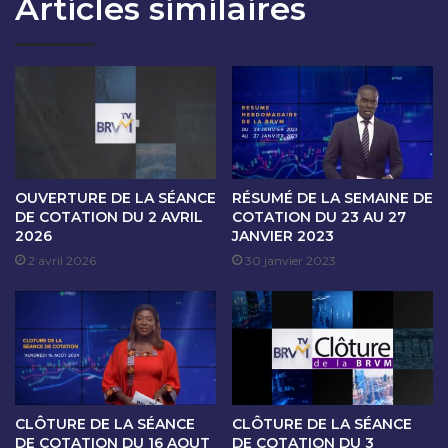
Articles similaires
O
S
N
É
D
A
U
N
2
C
M
E
A
D
I
E
2
C
0
O
OUVERTURE DE LA SÉANCE
RÉSUMÉ DE LA SEMAINE DE
2
T
DE COTATION DU 2 AVRIL
COTATION DU 23 AU 27
5
2026
JANVIER 2023
A
T
2 avril 2026
30 janvier 2023
I
O
N
D
U
5
M
CLÔTURE DE LA SÉANCE
CLÔTURE DE LA SÉANCE
A
DE COTATION DU 16 AOUT
DE COTATION DU 3
I