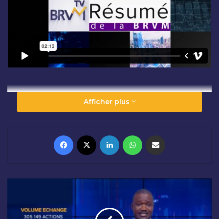
Afficher plus
Facebook
X
Linkedin
WhatsApp
Partager par email
C
L
Ô
T