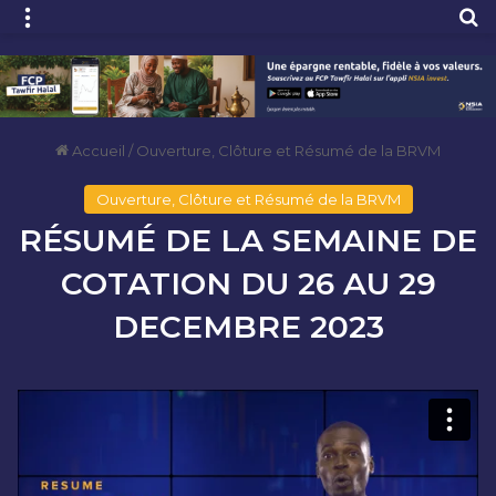
Menu
R
Accueil
/
Ouverture, Clôture et Résumé de la BRVM
Ouverture, Clôture et Résumé de la BRVM
RÉSUMÉ DE LA SEMAINE DE
COTATION DU 26 AU 29
DECEMBRE 2023