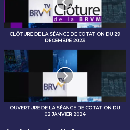
U
R
E
D
E
L
CLÔTURE DE LA SÉANCE DE COTATION DU 29
A
DECEMBRE 2023
S
É
O
A
U
N
V
C
E
E
R
D
T
E
U
C
R
O
E
T
D
OUVERTURE DE LA SÉANCE DE COTATION DU
A
E
02 JANVIER 2024
T
L
I
A