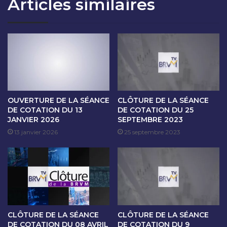
Articles similaires
O
S
N
É
D
A
U
N
2
C
9
E
D
D
E
E
C
C
E
O
OUVERTURE DE LA SÉANCE
CLÔTURE DE LA SÉANCE
M
T
DE COTATION DU 13
DE COTATION DU 25
B
JANVIER 2026
SEPTEMBRE 2023
A
R
T
13 janvier 2026
25 septembre 2023
E
I
2
O
0
N
2
D
3
U
0
2
CLÔTURE DE LA SÉANCE
CLÔTURE DE LA SÉANCE
J
DE COTATION DU 08 AVRIL
DE COTATION DU 9
A