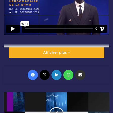
Afficher plus
Facebook
X
Linkedin
WhatsApp
Partager par email
C
L
Ô
T