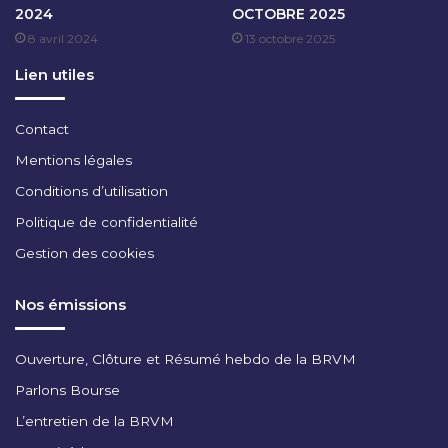
2024
OCTOBRE 2025
N
8 avril 2024
13 octobre 2025
V
I
Lien utiles
E
R
2
Contact
0
Mentions légales
2
4
Conditions d’utilisation
Politique de confidentialité
Gestion des cookies
Nos émissions
Ouverture, Clôture et Résumé hebdo de la BRVM
Parlons Bourse
L’entretien de la BRVM