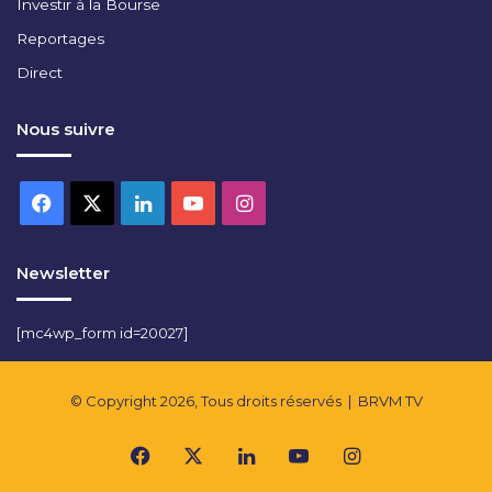
Investir à la Bourse
Reportages
Direct
Nous suivre
Facebook
X
Linkedin
YouTube
Instagram
Newsletter
[mc4wp_form id=20027]
© Copyright 2026, Tous droits réservés |
BRVM TV
Facebook
X
Linkedin
YouTube
Instagram