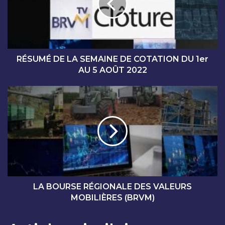
M
É
D
E
L
A
RÉSUMÉ DE LA SEMAINE DE COTATION DU 1er
S
AU 5 AOÛT 2022
E
M
L
A
A
I
B
N
O
E
U
D
R
E
S
C
E
O
R
T
É
LA BOURSE RÉGIONALE DES VALEURS
A
G
MOBILIÈRES (BRVM)
T
I
I
O