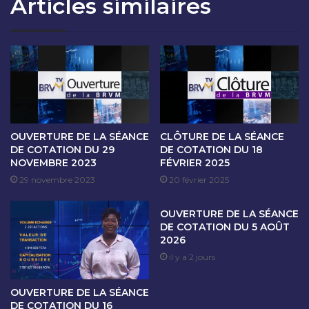
Articles similaires
O
N
N
A
D
L
U
E
1
D
e
E
r
S
A
V
U
A
5
L
OUVERTURE DE LA SÉANCE
CLÔTURE DE LA SÉANCE
A
E
DE COTATION DU 29
DE COTATION DU 18
O
NOVEMBRE 2023
FÉVRIER 2025
U
Û
R
29 novembre 2023
20 février 2025
T
S
2
M
OUVERTURE DE LA SÉANCE
0
O
DE COTATION DU 5 AOÛT
2
B
2026
2
I
il y a 2 jours
L
I
OUVERTURE DE LA SÉANCE
È
DE COTATION DU 16
R