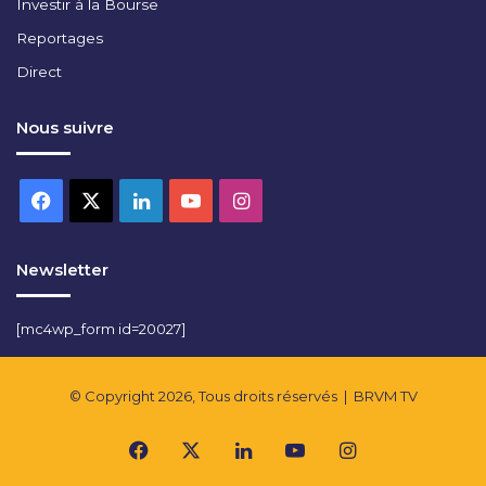
Investir à la Bourse
Reportages
Direct
Nous suivre
Facebook
X
Linkedin
YouTube
Instagram
Newsletter
[mc4wp_form id=20027]
© Copyright 2026, Tous droits réservés |
BRVM TV
Facebook
X
Linkedin
YouTube
Instagram