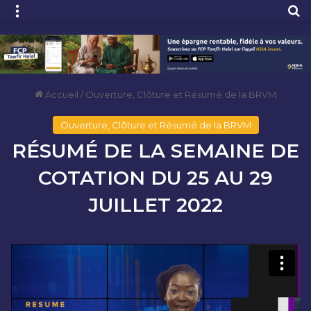
Menu
R
Accueil
/
Ouverture, Clôture et Résumé de la BRVM
Ouverture, Clôture et Résumé de la BRVM
RÉSUMÉ DE LA SEMAINE DE
COTATION DU 25 AU 29
JUILLET 2022