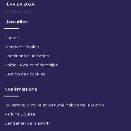
FEVRIER 2024
E
16 février 2024
S
(
Lien utiles
B
R
V
Contact
M
Mentions légales
)
Conditions d’utilisation
Politique de confidentialité
Gestion des cookies
Nos émissions
Ouverture, Clôture et Résumé hebdo de la BRVM
Parlons Bourse
L’entretien de la BRVM