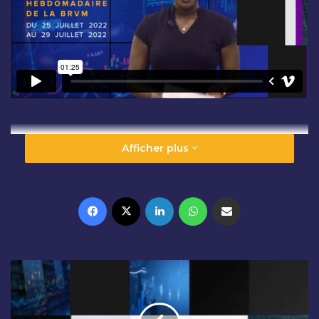
Afficher plus
Facebook
X
Linkedin
WhatsApp
Partager par email
R
É
S
U