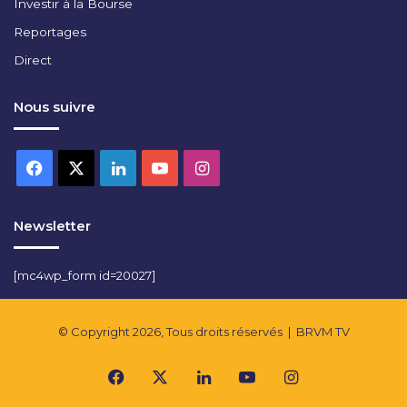
Investir à la Bourse
Reportages
Direct
Nous suivre
Facebook
X
Linkedin
YouTube
Instagram
Newsletter
[mc4wp_form id=20027]
© Copyright 2026, Tous droits réservés |
BRVM TV
Facebook
X
Linkedin
YouTube
Instagram