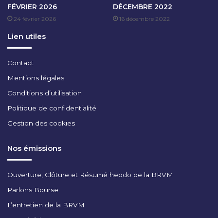
FÉVRIER 2026
DÉCEMBRE 2022
I
24 février 2026
16 décembre 2022
2
0
Lien utiles
2
3
Contact
Mentions légales
Conditions d’utilisation
Politique de confidentialité
Gestion des cookies
Nos émissions
Ouverture, Clôture et Résumé hebdo de la BRVM
Parlons Bourse
L’entretien de la BRVM