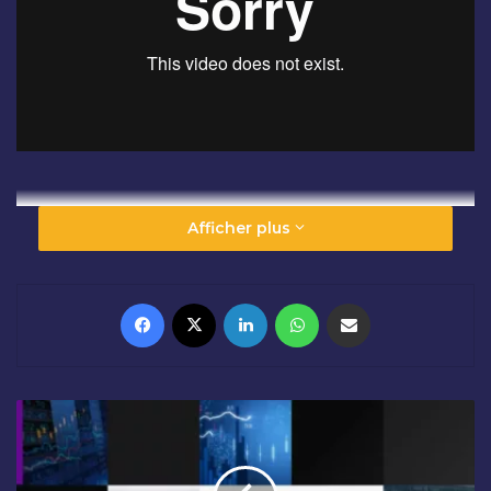
Afficher plus
Facebook
X
Linkedin
WhatsApp
Partager par email
C
L
Ô
T