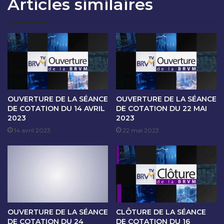
Articles similaires
O
S
N
É
D
A
U
N
2
C
6
E
M
D
A
E
I
C
2
O
OUVERTURE DE LA SÉANCE
OUVERTURE DE LA SÉANCE
0
T
DE COTATION DU 14 AVRIL
DE COTATION DU 22 MAI
2
2023
2023
A
3
T
14 avril 2023
22 mai 2023
I
O
N
D
U
3
0
OUVERTURE DE LA SÉANCE
CLÔTURE DE LA SÉANCE
M
DE COTATION DU 24
DE COTATION DU 16
A