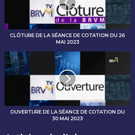
U
R
E
D
E
L
CLÔTURE DE LA SÉANCE DE COTATION DU 26
A
MAI 2023
S
É
O
A
U
N
V
C
E
E
R
D
T
E
U
C
R
O
E
T
D
OUVERTURE DE LA SÉANCE DE COTATION DU
A
E
30 MAI 2023
T
L
I
A