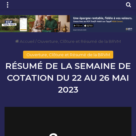
Menu
R
Accueil
/
Ouverture, Clôture et Résumé de la BRVM
Ouverture, Clôture et Résumé de la BRVM
RÉSUMÉ DE LA SEMAINE DE
COTATION DU 22 AU 26 MAI
2023