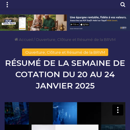
Menu
R
Accueil
/
Ouverture, Clôture et Résumé de la BRVM
Ouverture, Clôture et Résumé de la BRVM
RÉSUMÉ DE LA SEMAINE DE
COTATION DU 20 AU 24
JANVIER 2025