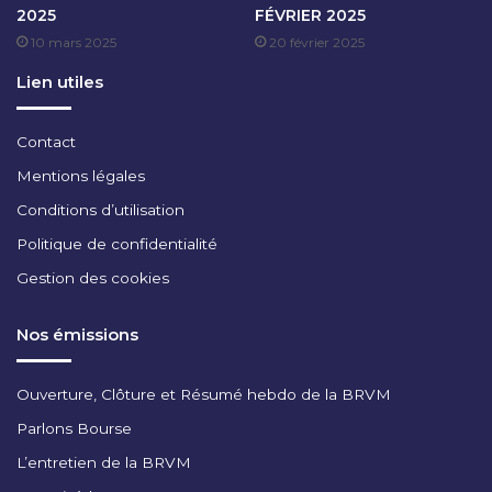
2025
FÉVRIER 2025
N
10 mars 2025
20 février 2025
V
I
Lien utiles
E
R
2
Contact
0
Mentions légales
2
5
Conditions d’utilisation
Politique de confidentialité
Gestion des cookies
Nos émissions
Ouverture, Clôture et Résumé hebdo de la BRVM
Parlons Bourse
L’entretien de la BRVM