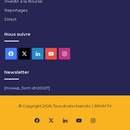
Investir à la Bourse
Reportages
Direct
Nous suivre
Facebook
X
Linkedin
YouTube
Instagram
Newsletter
[mc4wp_form id=20027]
© Copyright 2026, Tous droits réservés |
BRVM TV
Facebook
X
Linkedin
YouTube
Instagram