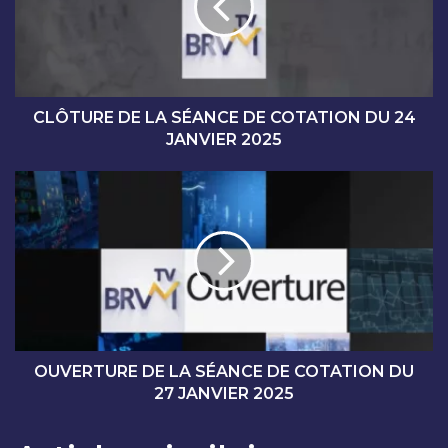
U
R
E
D
E
L
CLÔTURE DE LA SÉANCE DE COTATION DU 24
A
JANVIER 2025
S
É
O
A
U
N
V
C
E
E
R
D
T
E
U
C
R
O
E
T
D
OUVERTURE DE LA SÉANCE DE COTATION DU
A
E
27 JANVIER 2025
T
L
I
A