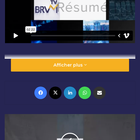
Afficher plus
Facebook
X
Linkedin
WhatsApp
Partager par email
C
L
Ô
T