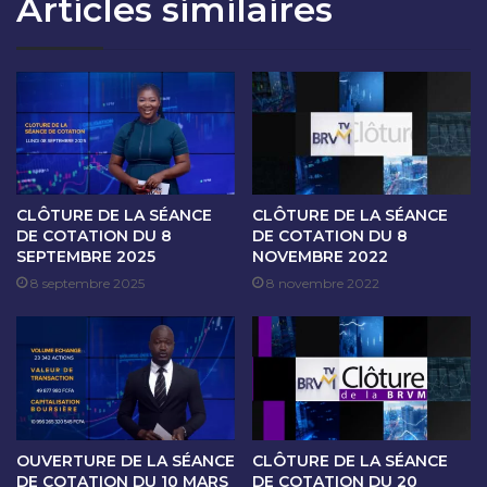
Articles similaires
O
S
N
É
D
A
U
N
2
C
4
E
J
D
A
E
N
C
V
O
CLÔTURE DE LA SÉANCE
CLÔTURE DE LA SÉANCE
I
T
DE COTATION DU 8
DE COTATION DU 8
E
SEPTEMBRE 2025
NOVEMBRE 2022
A
R
T
8 septembre 2025
8 novembre 2022
2
I
0
O
2
N
5
D
U
2
7
OUVERTURE DE LA SÉANCE
CLÔTURE DE LA SÉANCE
J
DE COTATION DU 10 MARS
DE COTATION DU 20
A