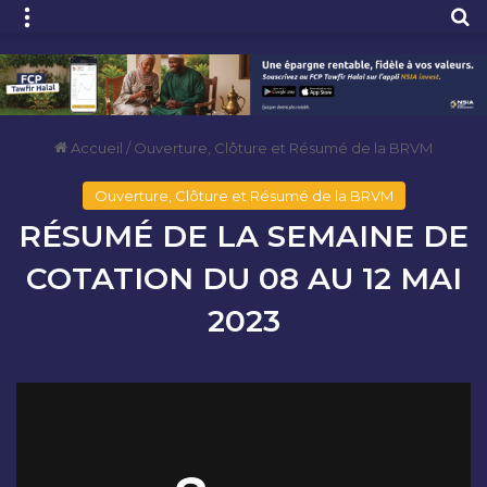
Menu
R
Accueil
/
Ouverture, Clôture et Résumé de la BRVM
Ouverture, Clôture et Résumé de la BRVM
RÉSUMÉ DE LA SEMAINE DE
COTATION DU 08 AU 12 MAI
2023