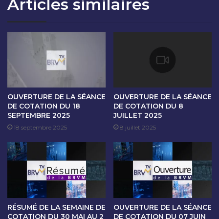
Articles similaires
O
S
N
É
D
A
U
N
1
C
2
E
M
D
A
E
I
C
2
O
OUVERTURE DE LA SÉANCE
OUVERTURE DE LA SÉANCE
0
T
DE COTATION DU 18
DE COTATION DU 8
2
SEPTEMBRE 2025
JUILLET 2025
A
3
T
18 septembre 2025
8 juillet 2025
I
O
N
D
U
1
5
RÉSUMÉ DE LA SEMAINE DE
OUVERTURE DE LA SÉANCE
M
COTATION DU 30 MAI AU 2
DE COTATION DU 07 JUIN
A