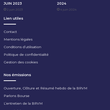
JUIN 2023
2024
I
2 juin 2023
4 juin 2024
2
0
Lien utiles
2
3
Contact
Mentions légales
Conditions d’utilisation
Politique de confidentialité
Gestion des cookies
Nos émissions
Ouverture, Clôture et Résumé hebdo de la BRVM
Parlons Bourse
L’entretien de la BRVM