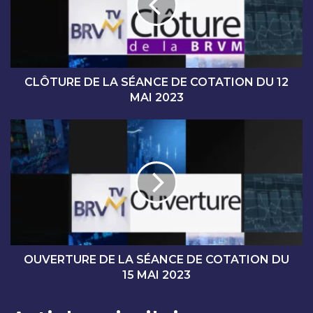
U
R
E
D
E
L
CLÔTURE DE LA SÉANCE DE COTATION DU 12
A
MAI 2023
S
É
O
A
U
N
V
C
E
E
R
D
T
E
U
C
R
O
E
T
D
OUVERTURE DE LA SÉANCE DE COTATION DU
A
E
15 MAI 2023
T
L
I
A