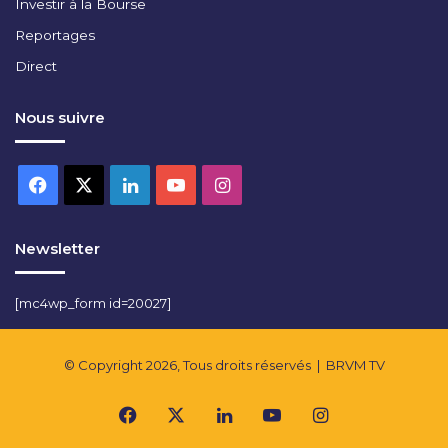
Investir à la Bourse
Reportages
Direct
Nous suivre
Facebook
X
Linkedin
YouTube
Instagram
Newsletter
[mc4wp_form id=20027]
© Copyright 2026, Tous droits réservés |
BRVM TV
Facebook
X
Linkedin
YouTube
Instagram