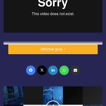
Afficher plus
Facebook
X
Linkedin
WhatsApp
Partager par email
C
L
Ô
T