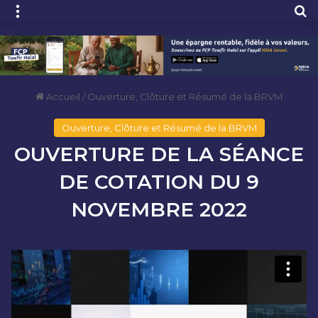
Menu
R
Accueil
/
Ouverture, Clôture et Résumé de la BRVM
Ouverture, Clôture et Résumé de la BRVM
OUVERTURE DE LA SÉANCE
DE COTATION DU 9
NOVEMBRE 2022