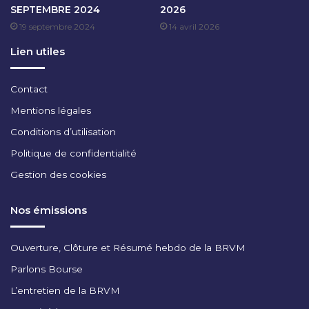
SEPTEMBRE 2024
2026
B
19 septembre 2024
14 avril 2026
R
E
Lien utiles
2
0
2
Contact
2
Mentions légales
Conditions d’utilisation
Politique de confidentialité
Gestion des cookies
Nos émissions
Ouverture, Clôture et Résumé hebdo de la BRVM
Parlons Bourse
L’entretien de la BRVM