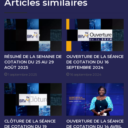
Articles similaires
O
A
N
N
D
C
U
E
8
D
N
E
O
C
V
O
E
T
M
A
RÉSUMÉ DE LA SEMAINE DE
OUVERTURE DE LA SÉANCE
B
T
COTATION DU 25 AU 29
DE COTATION DU 16
R
AOÛT 2025
SEPTEMBRE 2024
I
E
O
1 septembre 2025
16 septembre 2024
2
N
0
D
2
U
2
9
N
O
V
CLÔTURE DE LA SÉANCE
OUVERTURE DE LA SÉANCE
E
DE COTATION DU 19
DE COTATION DU 14 AVRIL
M