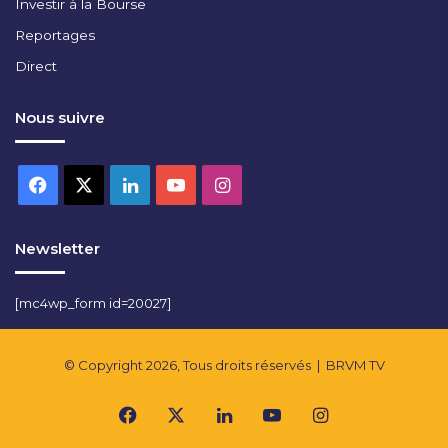
Investir à la Bourse
Reportages
Direct
Nous suivre
Facebook
X
Linkedin
YouTube
Instagram
Newsletter
[mc4wp_form id=20027]
© Copyright 2026, Tous droits réservés |
BRVM TV
Facebook
X
Linkedin
YouTube
Instagram