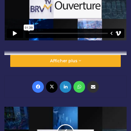
Afficher plus
Facebook
X
Linkedin
WhatsApp
Partager par email
C
L
Ô
T