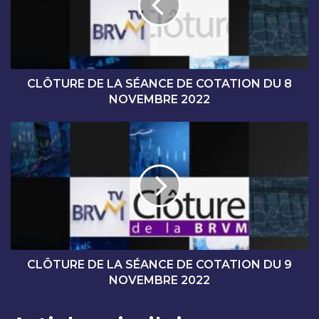
U
R
E
D
E
L
CLÔTURE DE LA SÉANCE DE COTATION DU 8
A
NOVEMBRE 2022
S
É
C
A
L
N
Ô
C
T
E
U
D
R
E
E
C
D
O
E
T
L
CLÔTURE DE LA SÉANCE DE COTATION DU 9
A
A
NOVEMBRE 2022
T
S
I
É