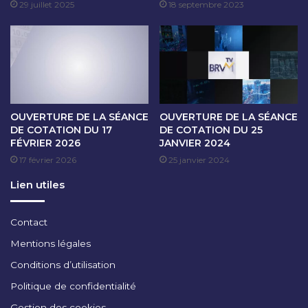
R
O
29 juillet 2025
18 septembre 2023
E
N
2
D
0
U
2
6
4
J
A
A
U
N
OUVERTURE DE LA SÉANCE
OUVERTURE DE LA SÉANCE
3
V
DE COTATION DU 17
DE COTATION DU 25
J
I
FÉVRIER 2026
JANVIER 2024
A
E
17 février 2026
25 janvier 2024
N
R
V
2
Lien utiles
I
0
E
2
R
5
Contact
2
Mentions légales
0
2
Conditions d’utilisation
5
Politique de confidentialité
Gestion des cookies