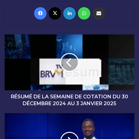
Facebook
X
Linkedin
WhatsApp
Partager par email
R
É
S
U
M
É
D
E
L
A
RÉSUMÉ DE LA SEMAINE DE COTATION DU 30
S
DÉCEMBRE 2024 AU 3 JANVIER 2025
E
M
C
A
L
I
Ô
N
T