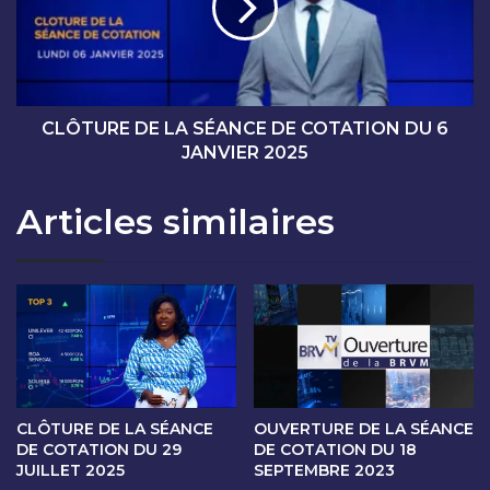
E
U
D
R
E
E
C
D
O
E
T
L
CLÔTURE DE LA SÉANCE DE COTATION DU 6
A
A
JANVIER 2025
T
S
I
É
Articles similaires
O
A
N
N
D
C
U
E
3
D
0
E
D
C
É
O
C
T
E
A
CLÔTURE DE LA SÉANCE
OUVERTURE DE LA SÉANCE
M
T
DE COTATION DU 29
DE COTATION DU 18
B
JUILLET 2025
SEPTEMBRE 2023
I