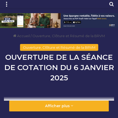
Menu
R
Accueil
/
Ouverture, Clôture et Résumé de la BRVM
Ouverture, Clôture et Résumé de la BRVM
OUVERTURE DE LA SÉANCE
DE COTATION DU 6 JANVIER
2025
Afficher plus