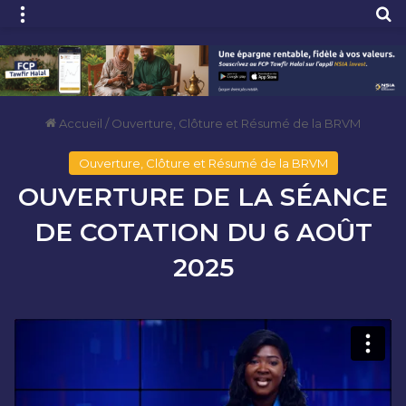
Menu
R
Accueil
/
Ouverture, Clôture et Résumé de la BRVM
Ouverture, Clôture et Résumé de la BRVM
OUVERTURE DE LA SÉANCE
DE COTATION DU 6 AOÛT
2025