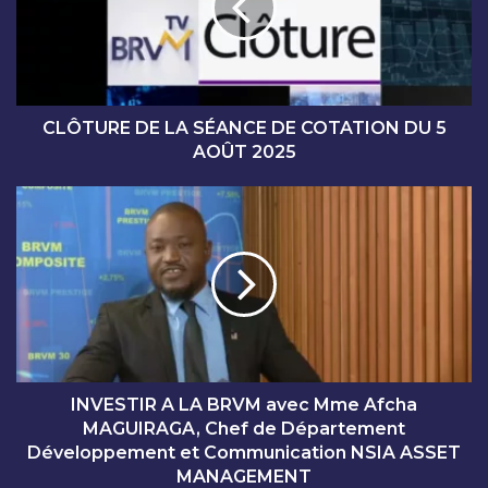
U
R
E
D
E
L
CLÔTURE DE LA SÉANCE DE COTATION DU 5
A
AOÛT 2025
S
É
I
A
N
N
V
C
E
E
S
D
T
E
I
C
R
O
A
T
L
INVESTIR A LA BRVM avec Mme Afcha
A
A
MAGUIRAGA, Chef de Département
T
B
Développement et Communication NSIA ASSET
I
R
MANAGEMENT