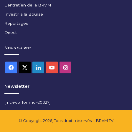
v
L’entretien de la BRVM
e
Investir à la Bourse
l
o
Reportages
p
Direct
p
e
Nous suivre
m
e
n
t
Facebook
X
Linkedin
YouTube
Instagram
e
t
C
Newsletter
o
m
[mc4wp_form id=20027]
m
u
n
© Copyright 2026, Tous droits réservés |
BRVM TV
i
c