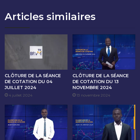
O
V
N
M
Articles similaires
D
a
U
v
5
e
A
c
O
M
Û
m
T
e
2
A
0
f
2
c
CLÔTURE DE LA SÉANCE
CLÔTURE DE LA SÉANCE
5
h
DE COTATION DU 04
DE COTATION DU 13
a
JUILLET 2024
NOVEMBRE 2024
M
4 juillet 2024
13 novembre 2024
A
G
U
I
R
A
G