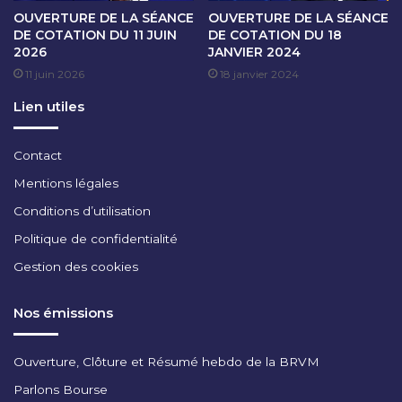
OUVERTURE DE LA SÉANCE
OUVERTURE DE LA SÉANCE
A
DE COTATION DU 11 JUIN
DE COTATION DU 18
,
2026
JANVIER 2024
C
11 juin 2026
18 janvier 2024
h
e
Lien utiles
f
d
e
Contact
D
Mentions légales
é
p
Conditions d’utilisation
a
Politique de confidentialité
r
t
Gestion des cookies
e
m
Nos émissions
e
n
t
Ouverture, Clôture et Résumé hebdo de la BRVM
D
Parlons Bourse
é