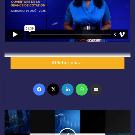
Afficher plus
Facebook
X
Linkedin
WhatsApp
Partager par email
C
L
Ô
T