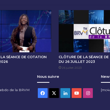
E
C
O
T
A
T
I
O
N
D
U
 LA SÉANCE DE COTATION
CLÔTURE DE LA SÉANCE DE
3
2026
DU 26 JUILLET 2023
1
26 juillet 2023
J
Nous suivre
News
U
I
L
hebdo de la BRVM
[mc4
L
Facebook
X
Linkedin
YouTube
Instagra
E
T
2