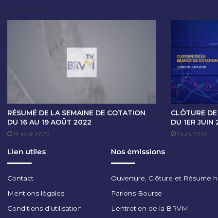
E
C
O
T
A
T
I
O
N
D
U
RÉSUMÉ DE LA SEMAINE DE COTATION
CLÔTURE DE
3
DU 16 AU 19 AOÛT 2022
DU 1ER JUIN 
0
19 août 2022
1 juin 2026
J
Lien utiles
Nos émissions
U
I
L
Contact
Ouverture, Clôture et Résumé 
L
E
Mentions légales
Parlons Bourse
T
Conditions d’utilisation
L’entretien de la BRVM
2