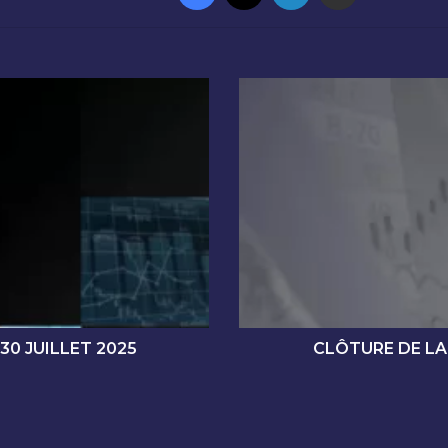
C
L
Ô
T
U
R
E
D
E
L
A
S
É
30 JUILLET 2025
CLÔTURE DE LA
A
N
C
E
D