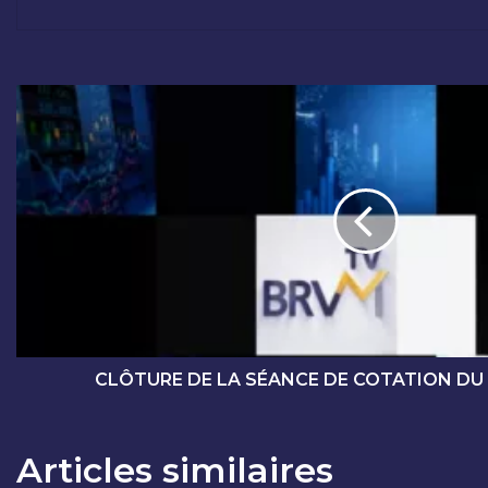
C
L
Ô
T
U
R
E
D
E
L
A
S
É
CLÔTURE DE LA SÉANCE DE COTATION DU 
A
N
C
Articles similaires
E
D