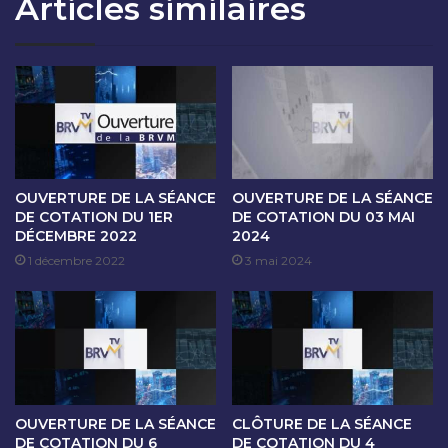
Articles similaires
O
A
N
N
D
C
U
E
2
D
9
E
S
C
E
O
P
T
T
A
OUVERTURE DE LA SÉANCE
OUVERTURE DE LA SÉANCE
E
T
DE COTATION DU 1ER
DE COTATION DU 03 MAI
M
DÉCEMBRE 2022
2024
I
B
O
1 décembre 2022
3 mai 2024
R
N
E
D
2
U
0
3
2
0
5
S
E
OUVERTURE DE LA SÉANCE
CLÔTURE DE LA SÉANCE
P
DE COTATION DU 6
DE COTATION DU 4
T