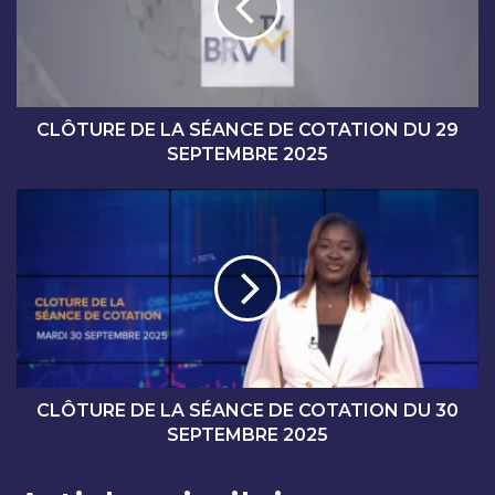
U
R
E
D
E
L
CLÔTURE DE LA SÉANCE DE COTATION DU 29
A
SEPTEMBRE 2025
S
É
C
A
L
N
Ô
C
T
E
U
D
R
E
E
C
D
O
E
T
L
CLÔTURE DE LA SÉANCE DE COTATION DU 30
A
A
SEPTEMBRE 2025
T
S
I
É