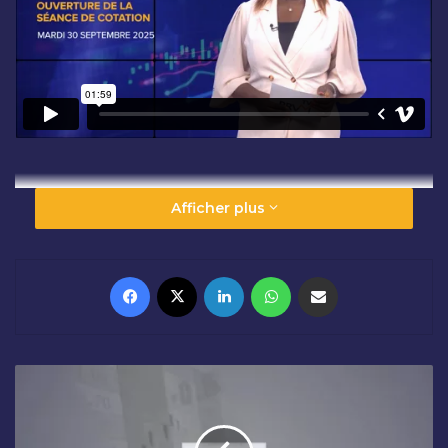
Afficher plus
Facebook
X
Linkedin
WhatsApp
Partager par email
C
L
Ô
T