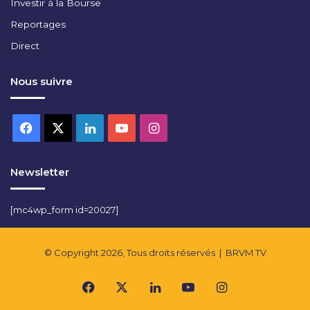
Investir à la Bourse
Reportages
Direct
Nous suivre
Facebook
X
Linkedin
YouTube
Instagram
Newsletter
[mc4wp_form id=20027]
© Copyright 2026, Tous droits réservés |
BRVM TV
Facebook
X
Linkedin
YouTube
Instagram