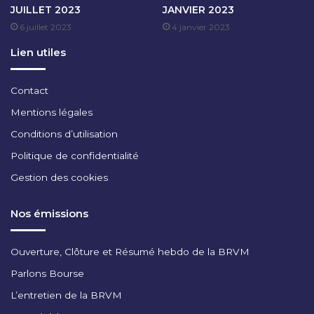
JUILLET 2023
JANVIER 2023
E
6 juillet 2023
4 janvier 2023
M
B
Lien utiles
R
E
2
Contact
0
Mentions légales
2
5
Conditions d’utilisation
Politique de confidentialité
Gestion des cookies
Nos émissions
Ouverture, Clôture et Résumé hebdo de la BRVM
Parlons Bourse
L’entretien de la BRVM