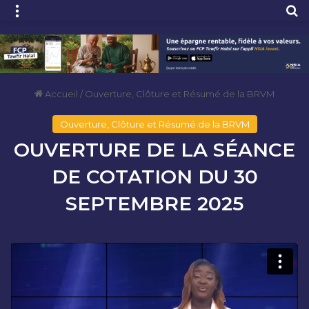
Menu
R
Accueil
/
Ouverture, Clôture et Résumé de la BRVM
Ouverture, Clôture et Résumé de la BRVM
OUVERTURE DE LA SÉANCE
DE COTATION DU 30
SEPTEMBRE 2025