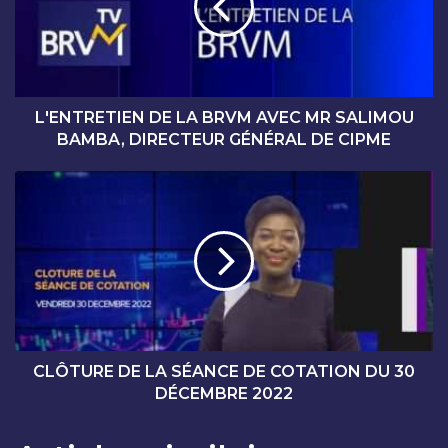
T
R
E
T
I
E
L'ENTRETIEN DE LA BRVM AVEC MR SALIMOU
N
BAMBA, DIRECTEUR GÉNÉRAL DE CIPME
D
E
C
L
L
A
Ô
B
T
R
U
V
R
M
E
A
D
V
E
E
L
CLÔTURE DE LA SÉANCE DE COTATION DU 30
C
A
DÉCEMBRE 2022
M
S
R
É