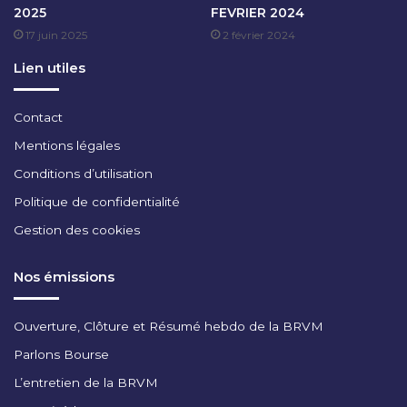
2025
FEVRIER 2024
G
M
17 juin 2025
2 février 2024
É
B
N
R
Lien utiles
É
E
R
2
A
0
Contact
L
2
Mentions légales
D
2
E
Conditions d’utilisation
C
Politique de confidentialité
I
P
Gestion des cookies
M
E
Nos émissions
Ouverture, Clôture et Résumé hebdo de la BRVM
Parlons Bourse
L’entretien de la BRVM