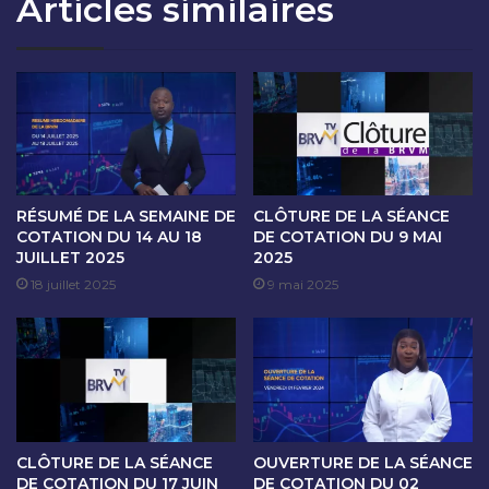
Articles similaires
S
A
A
N
L
C
I
E
M
D
O
E
U
C
B
O
A
T
M
A
RÉSUMÉ DE LA SEMAINE DE
CLÔTURE DE LA SÉANCE
B
T
COTATION DU 14 AU 18
DE COTATION DU 9 MAI
A
JUILLET 2025
2025
I
,
O
18 juillet 2025
9 mai 2025
D
N
I
D
R
U
E
3
C
0
T
D
E
É
CLÔTURE DE LA SÉANCE
OUVERTURE DE LA SÉANCE
U
C
DE COTATION DU 17 JUIN
DE COTATION DU 02
R
E