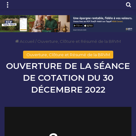
Menu
R
Accueil
/
Ouverture, Clôture et Résumé de la BRVM
Ouverture, Clôture et Résumé de la BRVM
OUVERTURE DE LA SÉANCE
DE COTATION DU 30
DÉCEMBRE 2022