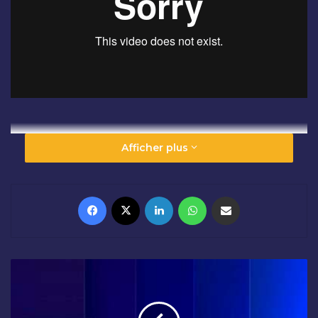
Afficher plus
Facebook
X
Linkedin
WhatsApp
Partager par email
L
'
E
N