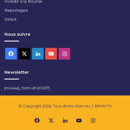
Investir à la Bourse
Reportages
Direct
Nous suivre
Facebook
X
Linkedin
YouTube
Instagram
Newsletter
[mc4wp_form id=20027]
© Copyright 2026, Tous droits réservés |
BRVM TV
Facebook
X
Linkedin
YouTube
Instagram