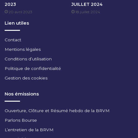
2023
JUILLET 2024
R
20 avril 2023
18 juillet 2024
E
2
Lien utiles
0
2
5
Contact
Mentions légales
Conditions d’utilisation
Politique de confidentialité
Gestion des cookies
Nos émissions
Ouverture, Clôture et Résumé hebdo de la BRVM
Parlons Bourse
L’entretien de la BRVM