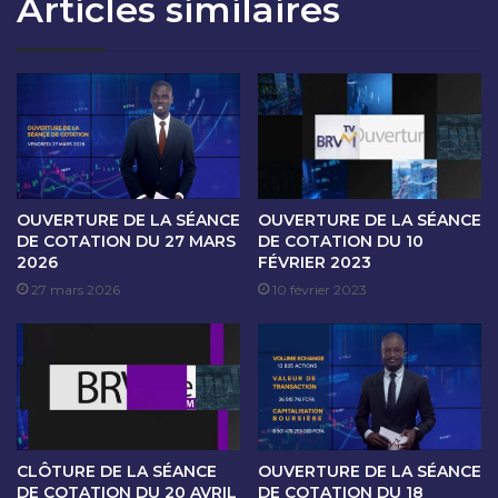
Articles similaires
O
A
N
N
D
C
U
E
2
D
O
E
C
C
T
O
O
T
B
A
OUVERTURE DE LA SÉANCE
OUVERTURE DE LA SÉANCE
R
T
DE COTATION DU 27 MARS
DE COTATION DU 10
E
2026
FÉVRIER 2023
I
2
O
27 mars 2026
10 février 2023
0
N
2
D
5
U
3
O
C
T
CLÔTURE DE LA SÉANCE
OUVERTURE DE LA SÉANCE
O
DE COTATION DU 20 AVRIL
DE COTATION DU 18
B