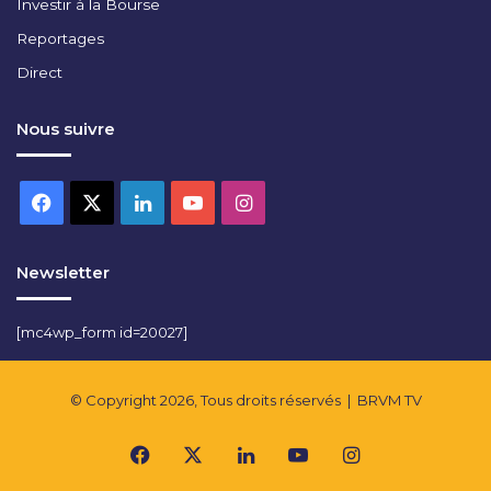
Investir à la Bourse
Reportages
Direct
Nous suivre
Facebook
X
Linkedin
YouTube
Instagram
Newsletter
[mc4wp_form id=20027]
© Copyright 2026, Tous droits réservés |
BRVM TV
Facebook
X
Linkedin
YouTube
Instagram