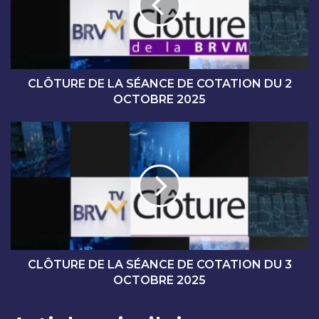
U
R
E
D
E
L
CLÔTURE DE LA SÉANCE DE COTATION DU 2
A
OCTOBRE 2025
S
É
C
A
L
N
Ô
C
T
E
U
D
R
E
E
C
D
O
E
T
L
CLÔTURE DE LA SÉANCE DE COTATION DU 3
A
A
OCTOBRE 2025
T
S
I
É