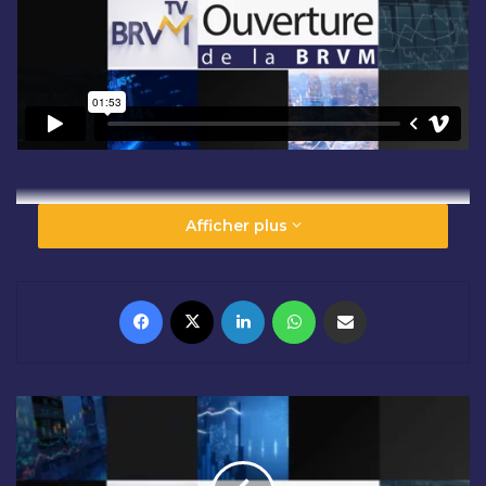
Afficher plus
Facebook
X
Linkedin
WhatsApp
Partager par email
C
L
Ô
T