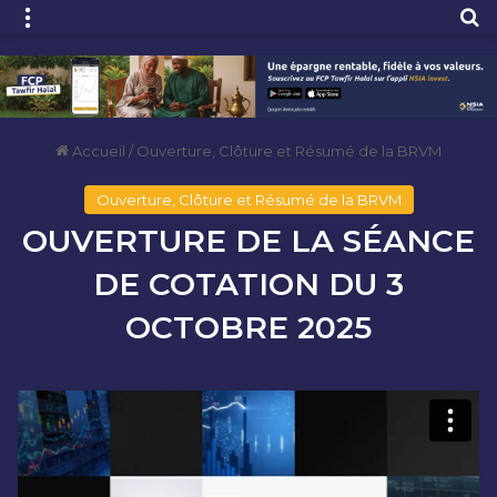
Menu
R
Accueil
/
Ouverture, Clôture et Résumé de la BRVM
Ouverture, Clôture et Résumé de la BRVM
OUVERTURE DE LA SÉANCE
DE COTATION DU 3
OCTOBRE 2025