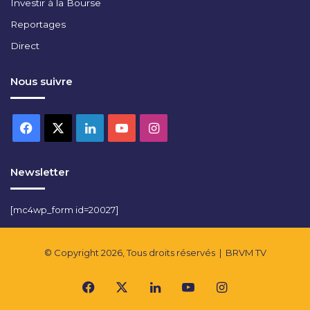
Investir à la Bourse
Reportages
Direct
Nous suivre
Facebook
X
Linkedin
YouTube
Instagram
Newsletter
[mc4wp_form id=20027]
© Copyright 2026, Tous droits réservés |
BRVM TV
Facebook
X
Linkedin
YouTube
Instagram