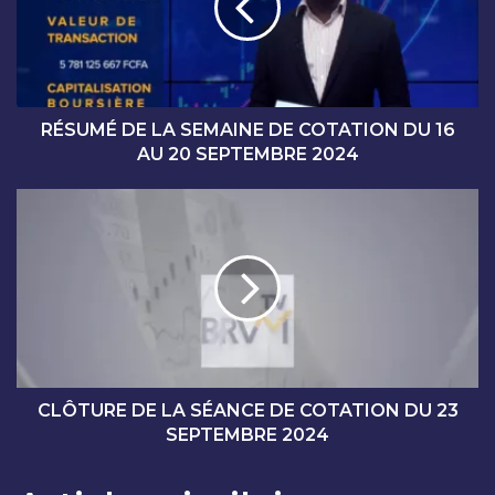
M
É
D
E
L
A
RÉSUMÉ DE LA SEMAINE DE COTATION DU 16
S
AU 20 SEPTEMBRE 2024
E
M
C
A
L
I
Ô
N
T
E
U
D
R
E
E
C
D
O
E
T
L
CLÔTURE DE LA SÉANCE DE COTATION DU 23
A
A
SEPTEMBRE 2024
T
S
I
É