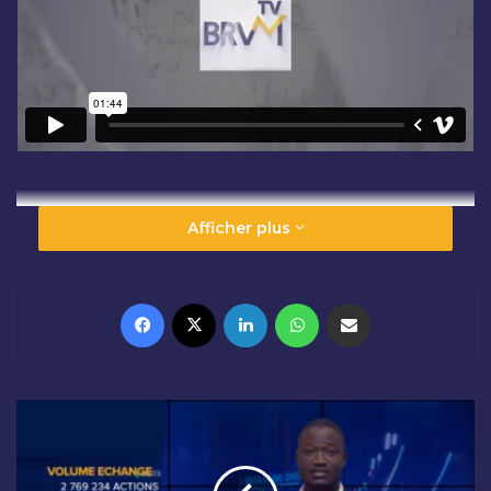
Afficher plus
Facebook
X
Linkedin
WhatsApp
Partager par email
R
É
S
U