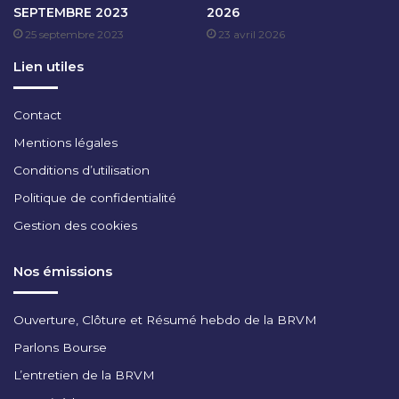
SEPTEMBRE 2023
2026
4
E
25 septembre 2023
23 avril 2026
M
B
Lien utiles
R
E
2
Contact
0
Mentions légales
2
4
Conditions d’utilisation
Politique de confidentialité
Gestion des cookies
Nos émissions
Ouverture, Clôture et Résumé hebdo de la BRVM
Parlons Bourse
L’entretien de la BRVM