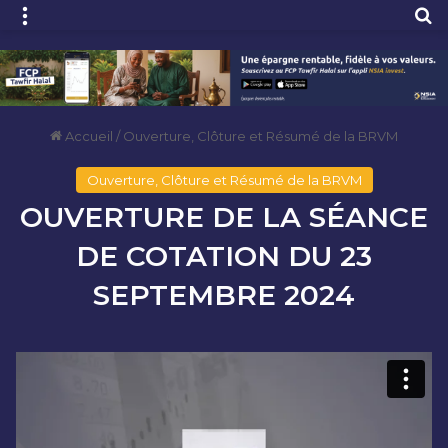
Menu
R
Accueil
/
Ouverture, Clôture et Résumé de la BRVM
Ouverture, Clôture et Résumé de la BRVM
OUVERTURE DE LA SÉANCE
DE COTATION DU 23
SEPTEMBRE 2024