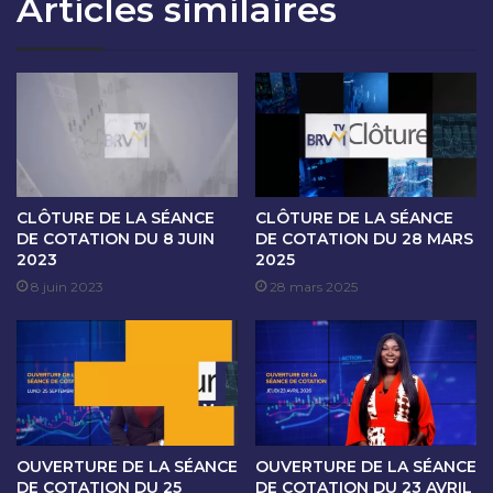
Articles similaires
O
A
N
N
D
C
U
E
1
D
6
E
A
C
U
O
2
T
0
A
CLÔTURE DE LA SÉANCE
CLÔTURE DE LA SÉANCE
S
T
DE COTATION DU 8 JUIN
DE COTATION DU 28 MARS
E
2023
2025
I
P
O
8 juin 2023
28 mars 2025
T
N
E
D
M
U
B
2
R
3
E
S
2
E
OUVERTURE DE LA SÉANCE
OUVERTURE DE LA SÉANCE
0
P
DE COTATION DU 25
DE COTATION DU 23 AVRIL
2
T