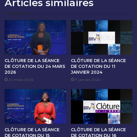
Articles similaires
O
A
N
N
D
C
U
E
2
D
2
E
M
C
A
O
I
T
2
A
CLÔTURE DE LA SÉANCE
CLÔTURE DE LA SÉANCE
0
T
DE COTATION DU 24 MARS
DE COTATION DU 11
2
2026
JANVIER 2024
I
4
O
24 mars 2026
11 janvier 2024
N
D
U
2
3
M
A
CLÔTURE DE LA SÉANCE
CLÔTURE DE LA SÉANCE
I
DE COTATION DU 15
DE COTATION DU 16
2