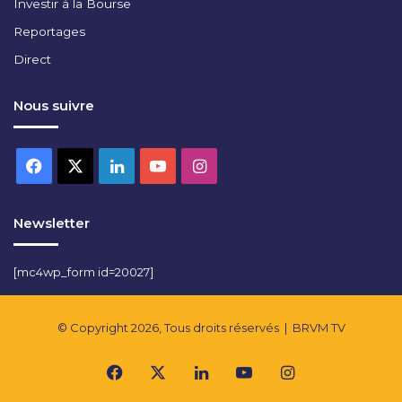
Investir à la Bourse
Reportages
Direct
Nous suivre
Facebook
X
Linkedin
YouTube
Instagram
Newsletter
[mc4wp_form id=20027]
© Copyright 2026, Tous droits réservés |
BRVM TV
Facebook
X
Linkedin
YouTube
Instagram