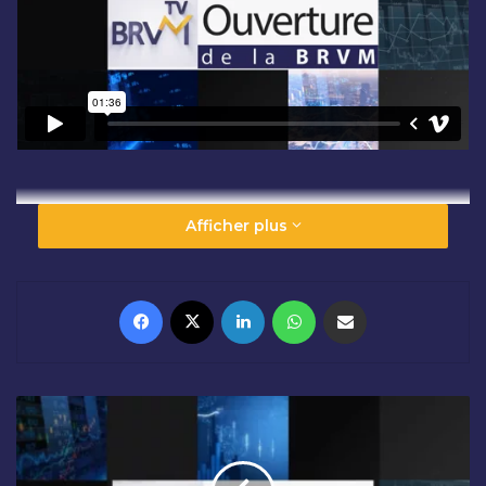
Afficher plus
Facebook
X
Linkedin
WhatsApp
Partager par email
C
L
Ô
T