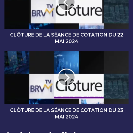
U
R
E
D
E
L
CLÔTURE DE LA SÉANCE DE COTATION DU 22
A
MAI 2024
S
É
C
A
L
N
Ô
C
T
E
U
D
R
E
E
C
D
O
E
T
L
CLÔTURE DE LA SÉANCE DE COTATION DU 23
A
A
MAI 2024
T
S
I
É