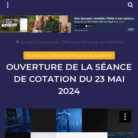
Menu
R
Accueil
/
Ouverture, Clôture et Résumé de la BRVM
Ouverture, Clôture et Résumé de la BRVM
OUVERTURE DE LA SÉANCE
DE COTATION DU 23 MAI
2024