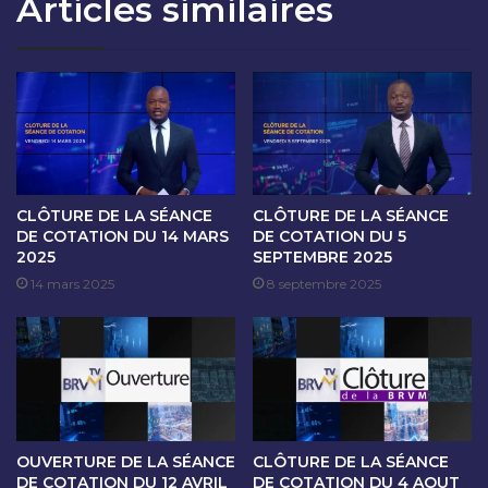
Articles similaires
O
A
N
N
D
C
U
E
2
D
1
E
N
C
O
O
V
T
E
A
CLÔTURE DE LA SÉANCE
CLÔTURE DE LA SÉANCE
M
T
DE COTATION DU 14 MARS
DE COTATION DU 5
B
2025
SEPTEMBRE 2025
I
R
O
14 mars 2025
8 septembre 2025
E
N
2
D
0
U
2
2
3
2
N
O
OUVERTURE DE LA SÉANCE
CLÔTURE DE LA SÉANCE
V
DE COTATION DU 12 AVRIL
DE COTATION DU 4 AOUT
E