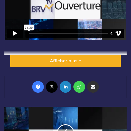
Afficher plus
Facebook
X
Linkedin
WhatsApp
Partager par email
C
L
Ô
T