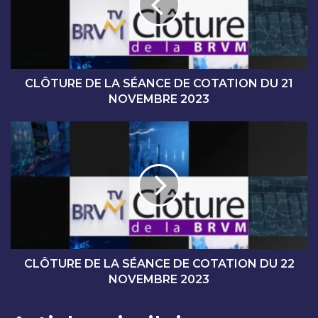
U
R
E
D
E
L
CLÔTURE DE LA SÉANCE DE COTATION DU 21
A
NOVEMBRE 2023
S
É
C
A
L
N
Ô
C
T
E
U
D
R
E
E
C
D
O
E
T
L
CLÔTURE DE LA SÉANCE DE COTATION DU 22
A
A
NOVEMBRE 2023
T
S
I
É