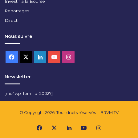
Investir à la Bourse
Reportages
Direct
Nous suivre
Facebook
X
Linkedin
YouTube
Instagram
Newsletter
[mc4wp_form id=20027]
© Copyright 2026, Tous droits réservés |
BRVM TV
Facebook
X
Linkedin
YouTube
Instagram