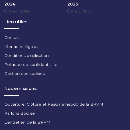
2024
2023
M
12 avril 2024
4 août 2023
B
R
Lien utiles
E
2
0
Contact
2
Mentions légales
3
Conditions d’utilisation
Politique de confidentialité
Gestion des cookies
Nos émissions
Ouverture, Clôture et Résumé hebdo de la BRVM
Parlons Bourse
L’entretien de la BRVM