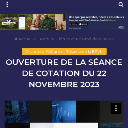
Menu
R
Accueil
/
Ouverture, Clôture et Résumé de la BRVM
Ouverture, Clôture et Résumé de la BRVM
OUVERTURE DE LA SÉANCE
DE COTATION DU 22
NOVEMBRE 2023