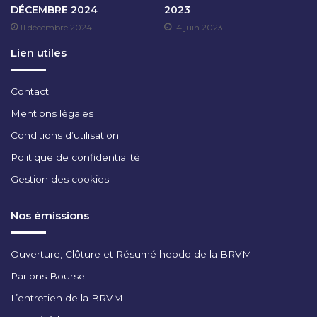
DÉCEMBRE 2024
2023
B
11 décembre 2024
14 juin 2023
R
E
Lien utiles
2
0
2
Contact
4
Mentions légales
Conditions d’utilisation
Politique de confidentialité
Gestion des cookies
Nos émissions
Ouverture, Clôture et Résumé hebdo de la BRVM
Parlons Bourse
L’entretien de la BRVM