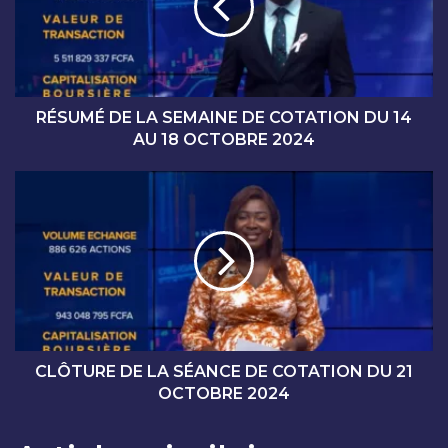
M
É
D
E
L
A
RÉSUMÉ DE LA SEMAINE DE COTATION DU 14
S
AU 18 OCTOBRE 2024
E
M
C
A
L
I
Ô
N
T
E
U
D
R
E
E
C
D
O
E
T
L
CLÔTURE DE LA SÉANCE DE COTATION DU 21
A
A
OCTOBRE 2024
T
S
I
É