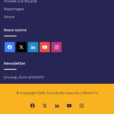
Investir à la Bourse
Reportages
Direct
Nous suivre
Facebook
X
Linkedin
YouTube
Instagram
Newsletter
[mc4wp_form id=20027]
© Copyright 2026, Tous droits réservés |
BRVM TV
Facebook
X
Linkedin
YouTube
Instagram