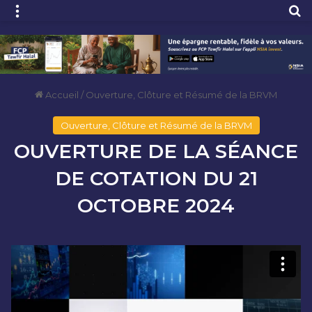
Menu
R
Accueil
/
Ouverture, Clôture et Résumé de la BRVM
Ouverture, Clôture et Résumé de la BRVM
OUVERTURE DE LA SÉANCE
DE COTATION DU 21
OCTOBRE 2024