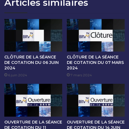
Articles similaires
O
A
N
N
D
C
U
E
1
D
4
E
A
C
U
O
1
T
8
A
CLÔTURE DE LA SÉANCE
CLÔTURE DE LA SÉANCE
O
T
DE COTATION DU 06 JUIN
DE COTATION DU 07 MARS
C
2024
2024
I
T
O
6 juin 2024
7 mars 2024
O
N
B
D
R
U
E
2
2
1
0
O
2
C
OUVERTURE DE LA SÉANCE
OUVERTURE DE LA SÉANCE
4
T
DE COTATION DU 11
DE COTATION DU 14 JUIN
O