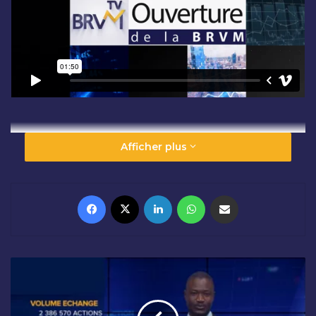
Afficher plus
Facebook
X
Linkedin
WhatsApp
Partager par email
R
É
S
U