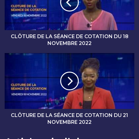
U
R
E
D
E
L
CLÔTURE DE LA SÉANCE DE COTATION DU 18
A
NOVEMBRE 2022
S
É
C
A
L
N
Ô
C
T
E
U
D
R
E
E
C
D
O
E
T
L
CLÔTURE DE LA SÉANCE DE COTATION DU 21
A
A
NOVEMBRE 2022
T
S
I
É