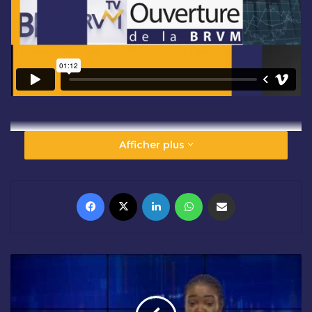
Afficher plus
Facebook
X
Linkedin
WhatsApp
Partager par email
C
L
Ô
T