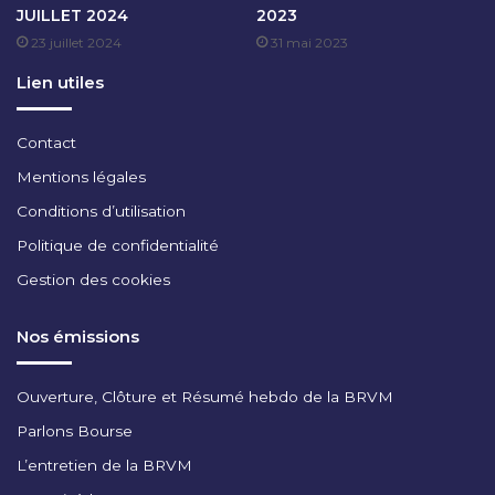
JUILLET 2024
2023
M
23 juillet 2024
31 mai 2023
B
R
Lien utiles
E
2
0
Contact
2
Mentions légales
2
Conditions d’utilisation
Politique de confidentialité
Gestion des cookies
Nos émissions
Ouverture, Clôture et Résumé hebdo de la BRVM
Parlons Bourse
L’entretien de la BRVM