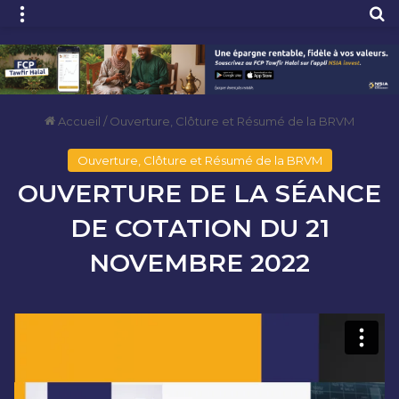
Menu
R
Accueil
/
Ouverture, Clôture et Résumé de la BRVM
Ouverture, Clôture et Résumé de la BRVM
OUVERTURE DE LA SÉANCE
DE COTATION DU 21
NOVEMBRE 2022