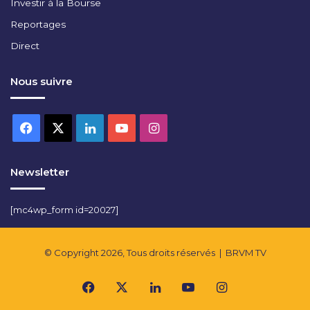
Investir à la Bourse
Reportages
Direct
Nous suivre
Facebook
X
Linkedin
YouTube
Instagram
Newsletter
[mc4wp_form id=20027]
© Copyright 2026, Tous droits réservés |
BRVM TV
Facebook
X
Linkedin
YouTube
Instagram