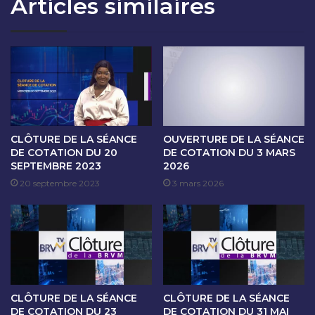
Articles similaires
O
A
N
N
D
C
U
E
1
D
8
E
N
C
O
O
V
T
E
A
CLÔTURE DE LA SÉANCE
OUVERTURE DE LA SÉANCE
M
T
DE COTATION DU 20
DE COTATION DU 3 MARS
B
SEPTEMBRE 2023
2026
I
R
O
20 septembre 2023
3 mars 2026
E
N
2
D
0
U
2
2
2
1
N
O
CLÔTURE DE LA SÉANCE
CLÔTURE DE LA SÉANCE
V
DE COTATION DU 23
DE COTATION DU 31 MAI
E