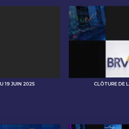
C
L
Ô
T
U
R
E
D
E
L
A
S
É
 19 JUIN 2025
CLÔTURE DE L
A
N
C
E
D
E
C