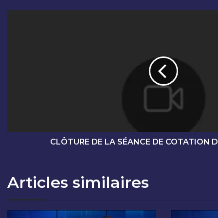
C
L
Ô
T
U
R
E
D
E
L
A
S
É
CLÔTURE DE LA SÉANCE DE COTATION DU
A
N
C
Articles similaires
E
D
E
C