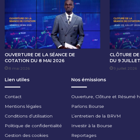
O
T
A
T
I
O
N
D
U
OUVERTURE DE LA SÉANCE DE
CLÔTURE DE
1
COTATION DU 8 MAI 2026
DU 9 JUILLE
9
8 mai 2026
9 juillet 2026
J
Lien utiles
Nos émissions
U
I
N
Contact
Ouverture, Clôture et Résumé 
2
0
Mentions légales
Parlons Bourse
2
Conditions d’utilisation
L’entretien de la BRVM
5
Politique de confidentialité
Investir à la Bourse
Gestion des cookies
Reportages