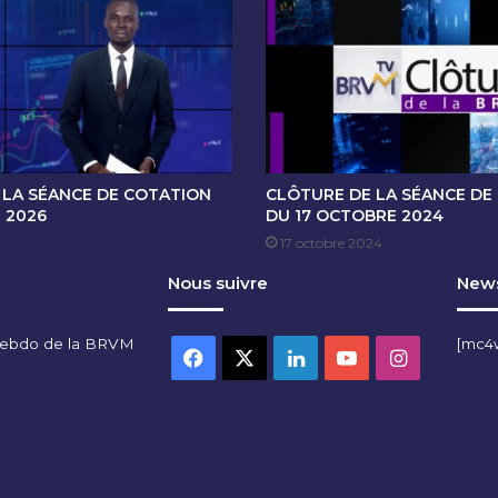
O
T
A
T
I
O
N
D
U
 LA SÉANCE DE COTATION
CLÔTURE DE LA SÉANCE DE
2
T 2026
DU 17 OCTOBRE 2024
0
17 octobre 2024
J
Nous suivre
News
U
I
N
hebdo de la BRVM
[mc4
2
Facebook
X
Linkedin
YouTube
Instagra
0
2
5