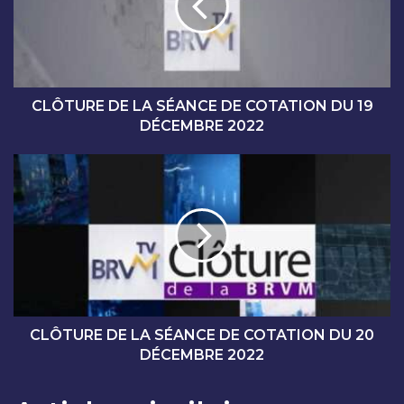
U
R
E
D
E
L
CLÔTURE DE LA SÉANCE DE COTATION DU 19
A
DÉCEMBRE 2022
S
É
C
A
L
N
Ô
C
T
E
U
D
R
E
E
C
D
O
E
T
L
CLÔTURE DE LA SÉANCE DE COTATION DU 20
A
A
DÉCEMBRE 2022
T
S
I
É