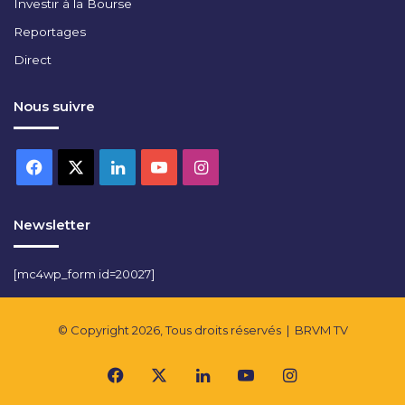
Investir à la Bourse
Reportages
Direct
Nous suivre
Facebook
X
Linkedin
YouTube
Instagram
Newsletter
[mc4wp_form id=20027]
© Copyright 2026, Tous droits réservés |
BRVM TV
Facebook
X
Linkedin
YouTube
Instagram