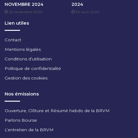
NOVEMBRE 2024
2024
M
25 novembre 2024
30 avril 2024
B
R
Lien utiles
E
2
0
Contact
2
Mentions légales
2
Conditions d’utilisation
Politique de confidentialité
Gestion des cookies
Nos émissions
Ouverture, Clôture et Résumé hebdo de la BRVM
Parlons Bourse
L’entretien de la BRVM