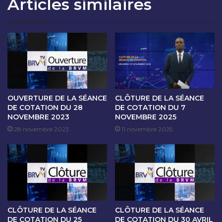
Articles similaires
O
A
N
N
D
C
U
E
1
D
9
E
D
C
É
O
C
T
E
A
OUVERTURE DE LA SÉANCE
CLÔTURE DE LA SÉANCE
M
T
DE COTATION DU 28
DE COTATION DU 7
B
NOVEMBRE 2023
NOVEMBRE 2025
I
R
O
28 novembre 2023
11 novembre 2025
E
N
2
D
0
U
2
2
2
0
D
É
CLÔTURE DE LA SÉANCE
CLÔTURE DE LA SÉANCE
C
DE COTATION DU 25
DE COTATION DU 30 AVRIL
E