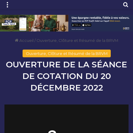
Menu
R
Accueil
/
Ouverture, Clôture et Résumé de la BRVM
Ouverture, Clôture et Résumé de la BRVM
OUVERTURE DE LA SÉANCE
DE COTATION DU 20
DÉCEMBRE 2022