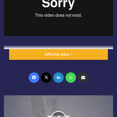
Afficher plus
Facebook
X
Linkedin
WhatsApp
Partager par email
C
L
Ô
T