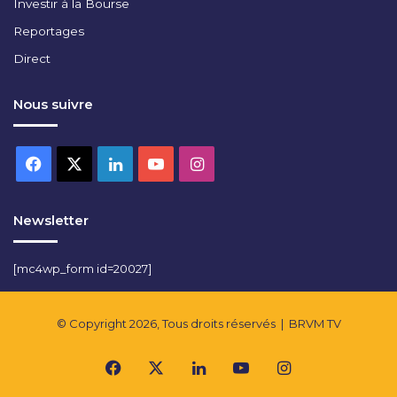
Investir à la Bourse
Reportages
Direct
Nous suivre
Facebook
X
Linkedin
YouTube
Instagram
Newsletter
[mc4wp_form id=20027]
© Copyright 2026, Tous droits réservés |
BRVM TV
Facebook
X
Linkedin
YouTube
Instagram