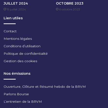
JUILLET 2024
OCTOBRE 2023
E
19 juillet 2024
6 octobre 2023
R
2
Lien utiles
0
2
3
Contact
Mentions légales
Conditions d’utilisation
Politique de confidentialité
Gestion des cookies
Nos émissions
Ouverture, Clôture et Résumé hebdo de la BRVM
Parlons Bourse
L’entretien de la BRVM