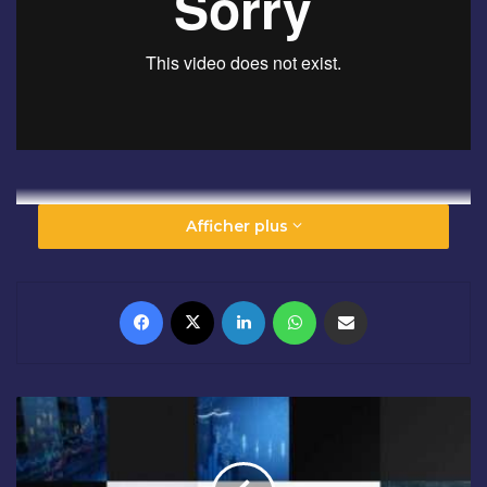
Afficher plus
Facebook
X
Linkedin
WhatsApp
Partager par email
C
L
Ô
T