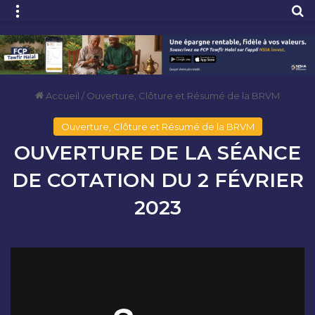
Menu
R
Accueil
/
Ouverture, Clôture et Résumé de la BRVM
Ouverture, Clôture et Résumé de la BRVM
OUVERTURE DE LA SÉANCE
DE COTATION DU 2 FÉVRIER
2023