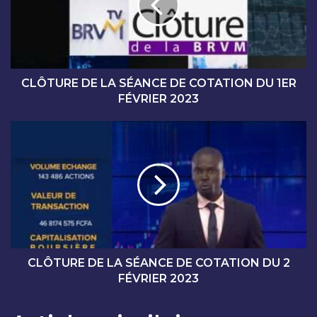
U
R
E
D
E
L
CLÔTURE DE LA SÉANCE DE COTATION DU 1ER
A
FÉVRIER 2023
S
É
C
A
L
N
Ô
C
T
E
U
D
R
E
E
C
D
O
E
T
L
CLÔTURE DE LA SÉANCE DE COTATION DU 2
A
A
FÉVRIER 2023
T
S
I
É