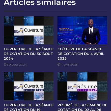
Articles similaires
O
A
N
N
D
C
U
E
1
D
E
E
R
C
F
O
É
T
V
A
OUVERTURE DE LA SÉANCE
CLÔTURE DE LA SÉANCE
R
T
DE COTATION DU 30 AOUT
DE COTATION DU 4 AVRIL
I
2024
2025
I
E
O
30 août 2024
4 avril 2025
R
N
2
D
0
U
2
2
3
F
É
V
OUVERTURE DE LA SÉANCE
RÉSUMÉ DE LA SEMAINE DE
R
DE COTATION DU 19
COTATION DU 02 AU 06
I