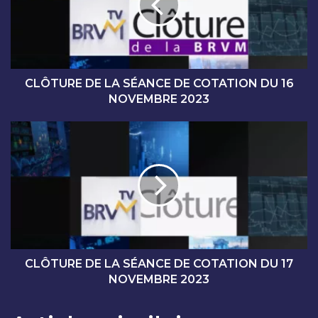
U
R
E
D
E
L
CLÔTURE DE LA SÉANCE DE COTATION DU 16
A
NOVEMBRE 2023
S
É
C
A
L
N
Ô
C
T
E
U
D
R
E
E
C
D
O
E
T
L
CLÔTURE DE LA SÉANCE DE COTATION DU 17
A
A
NOVEMBRE 2023
T
S
I
É