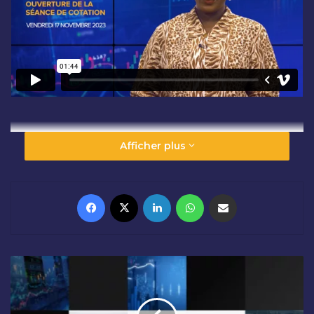
Afficher plus
Facebook
X
Linkedin
WhatsApp
Partager par email
C
L
Ô
T