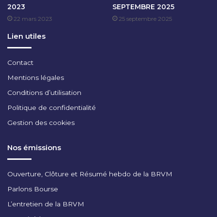
2023
SEPTEMBRE 2025
M
22 mars 2023
25 septembre 2025
B
R
Lien utiles
E
2
0
Contact
2
Mentions légales
3
Conditions d’utilisation
Politique de confidentialité
Gestion des cookies
Nos émissions
Ouverture, Clôture et Résumé hebdo de la BRVM
Parlons Bourse
L’entretien de la BRVM