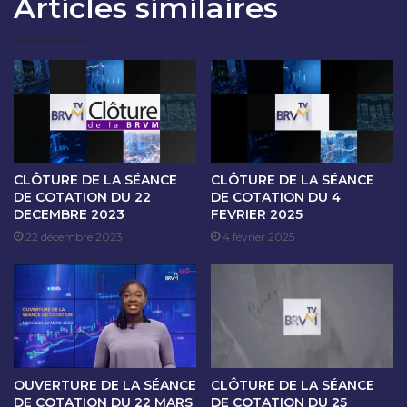
Articles similaires
O
A
N
N
D
C
U
E
1
D
6
E
N
C
O
O
V
T
E
A
CLÔTURE DE LA SÉANCE
CLÔTURE DE LA SÉANCE
M
T
DE COTATION DU 22
DE COTATION DU 4
B
DECEMBRE 2023
FEVRIER 2025
I
R
O
22 décembre 2023
4 février 2025
E
N
2
D
0
U
2
1
3
7
N
O
OUVERTURE DE LA SÉANCE
CLÔTURE DE LA SÉANCE
V
DE COTATION DU 22 MARS
DE COTATION DU 25
E