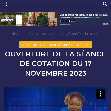
Menu
R
Accueil
/
Ouverture, Clôture et Résumé de la BRVM
Ouverture, Clôture et Résumé de la BRVM
OUVERTURE DE LA SÉANCE
DE COTATION DU 17
NOVEMBRE 2023