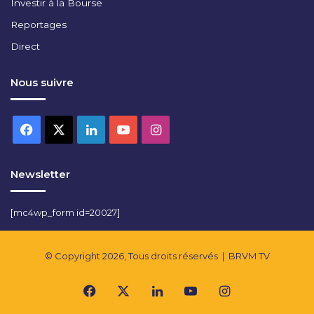
Investir à la Bourse
Reportages
Direct
Nous suivre
Facebook
X
Linkedin
YouTube
Instagram
Newsletter
[mc4wp_form id=20027]
© Copyright 2026, Tous droits réservés |
BRVM TV
Facebook
X
Linkedin
YouTube
Instagram