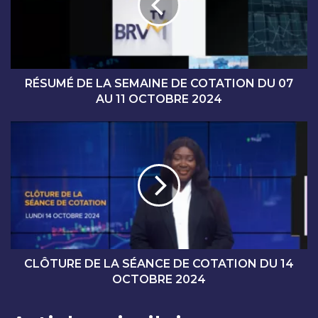
M
É
D
E
L
A
RÉSUMÉ DE LA SEMAINE DE COTATION DU 07
S
AU 11 OCTOBRE 2024
E
M
C
A
L
I
Ô
N
T
E
U
D
R
E
E
C
D
O
E
T
L
CLÔTURE DE LA SÉANCE DE COTATION DU 14
A
A
OCTOBRE 2024
T
S
I
É