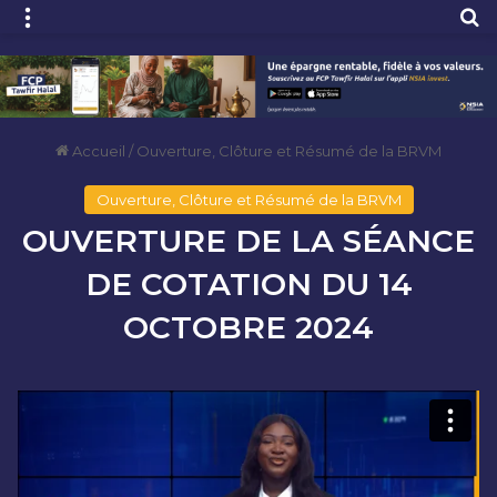
Menu
R
Accueil
/
Ouverture, Clôture et Résumé de la BRVM
Ouverture, Clôture et Résumé de la BRVM
OUVERTURE DE LA SÉANCE
DE COTATION DU 14
OCTOBRE 2024