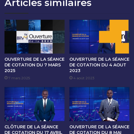
Articles similaires
O
A
N
N
D
C
U
E
0
D
7
E
A
C
U
O
1
T
1
A
OUVERTURE DE LA SÉANCE
OUVERTURE DE LA SÉANCE
O
T
DE COTATION DU 7 MARS
DE COTATION DU 4 AOUT
C
2025
2023
I
T
O
7 mars 2025
4 août 2023
O
N
B
D
R
U
E
1
2
4
0
O
2
C
CLÔTURE DE LA SÉANCE
OUVERTURE DE LA SÉANCE
4
T
DE COTATION DU 17 AVRIL
DE COTATION DU 8 MAI
O