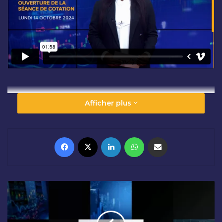
Afficher plus
Facebook
X
Linkedin
WhatsApp
Partager par email
R
É
S
U