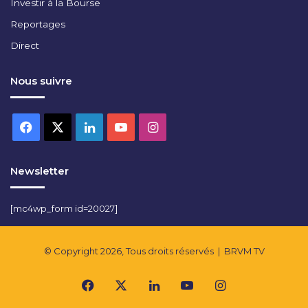
Investir à la Bourse
Reportages
Direct
Nous suivre
Facebook
X
Linkedin
YouTube
Instagram
Newsletter
[mc4wp_form id=20027]
© Copyright 2026, Tous droits réservés |
BRVM TV
Facebook
X
Linkedin
YouTube
Instagram