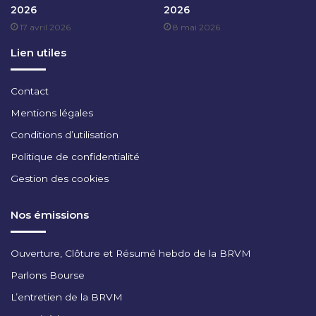
2026
2026
B
17 avril 2026
8 mai 2026
R
E
Lien utiles
2
0
2
Contact
4
Mentions légales
Conditions d’utilisation
Politique de confidentialité
Gestion des cookies
Nos émissions
Ouverture, Clôture et Résumé hebdo de la BRVM
Parlons Bourse
L’entretien de la BRVM