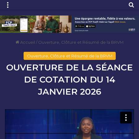
Menu
R
Accueil
/
Ouverture, Clôture et Résumé de la BRVM
Ouverture, Clôture et Résumé de la BRVM
OUVERTURE DE LA SÉANCE
DE COTATION DU 14
JANVIER 2026