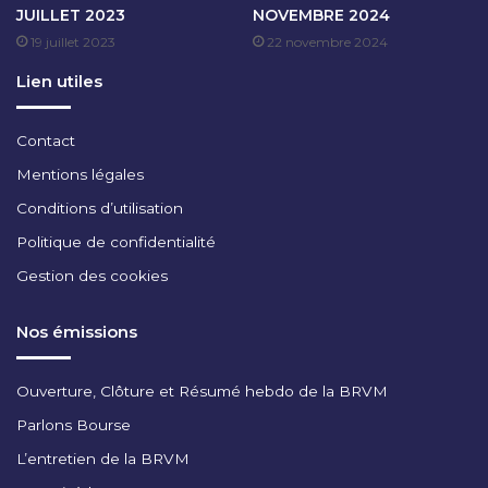
JUILLET 2023
NOVEMBRE 2024
I
19 juillet 2023
22 novembre 2024
E
R
Lien utiles
2
0
2
Contact
6
Mentions légales
Conditions d’utilisation
Politique de confidentialité
Gestion des cookies
Nos émissions
Ouverture, Clôture et Résumé hebdo de la BRVM
Parlons Bourse
L’entretien de la BRVM