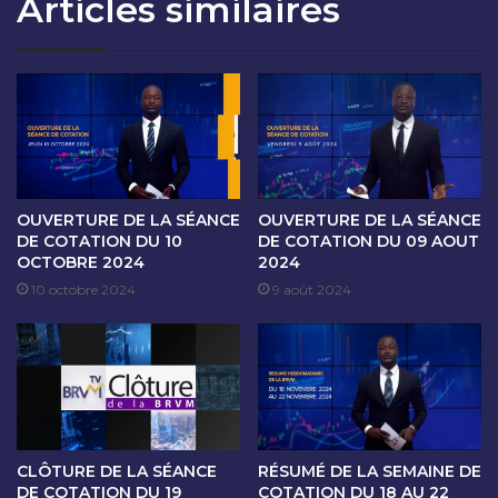
Articles similaires
O
A
N
N
D
C
U
E
1
D
3
E
J
C
A
O
N
T
V
A
OUVERTURE DE LA SÉANCE
OUVERTURE DE LA SÉANCE
I
T
DE COTATION DU 10
DE COTATION DU 09 AOUT
E
OCTOBRE 2024
2024
I
R
O
10 octobre 2024
9 août 2024
2
N
0
D
2
U
6
1
4
J
A
CLÔTURE DE LA SÉANCE
RÉSUMÉ DE LA SEMAINE DE
N
DE COTATION DU 19
COTATION DU 18 AU 22
V