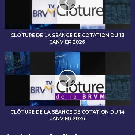
U
R
E
D
E
L
CLÔTURE DE LA SÉANCE DE COTATION DU 13
A
JANVIER 2026
S
É
C
A
L
N
Ô
C
T
E
U
D
R
E
E
C
D
O
E
T
L
CLÔTURE DE LA SÉANCE DE COTATION DU 14
A
A
JANVIER 2026
T
S
I
É