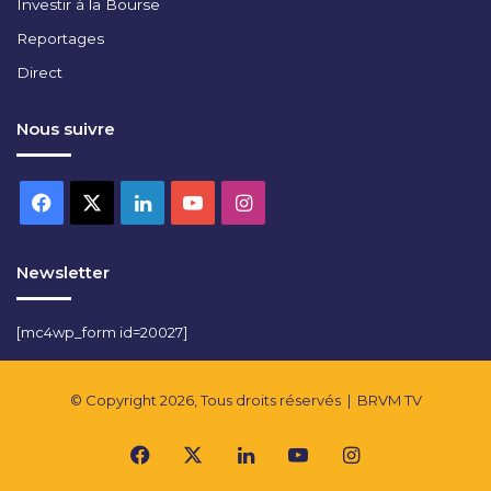
Investir à la Bourse
Reportages
Direct
Nous suivre
Facebook
X
Linkedin
YouTube
Instagram
Newsletter
[mc4wp_form id=20027]
© Copyright 2026, Tous droits réservés |
BRVM TV
Facebook
X
Linkedin
YouTube
Instagram