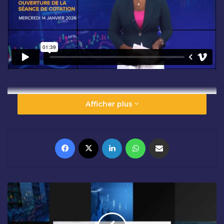
Afficher plus
Facebook
X
Linkedin
WhatsApp
Partager par email
C
L
Ô
T